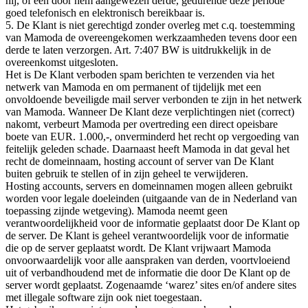
hij, of een door hem aangewezen derde, gedurende deze periode
goed telefonisch en elektronisch bereikbaar is.
5. De Klant is niet gerechtigd zonder overleg met c.q. toestemming
van Mamoda de overeengekomen werkzaamheden tevens door een
derde te laten verzorgen. Art. 7:407 BW is uitdrukkelijk in de
overeenkomst uitgesloten.
Het is De Klant verboden spam berichten te verzenden via het
netwerk van Mamoda en om permanent of tijdelijk met een
onvoldoende beveiligde mail server verbonden te zijn in het netwerk
van Mamoda. Wanneer De Klant deze verplichtingen niet (correct)
nakomt, verbeurt Mamoda per overtreding een direct opeisbare
boete van EUR. 1.000,-, onverminderd het recht op vergoeding van
feitelijk geleden schade. Daarnaast heeft Mamoda in dat geval het
recht de domeinnaam, hosting account of server van De Klant
buiten gebruik te stellen of in zijn geheel te verwijderen.
Hosting accounts, servers en domeinnamen mogen alleen gebruikt
worden voor legale doeleinden (uitgaande van de in Nederland van
toepassing zijnde wetgeving). Mamoda neemt geen
verantwoordelijkheid voor de informatie geplaatst door De Klant op
de server. De Klant is geheel verantwoordelijk voor de informatie
die op de server geplaatst wordt. De Klant vrijwaart Mamoda
onvoorwaardelijk voor alle aanspraken van derden, voortvloeiend
uit of verbandhoudend met de informatie die door De Klant op de
server wordt geplaatst. Zogenaamde ‘warez’ sites en/of andere sites
met illegale software zijn ook niet toegestaan.