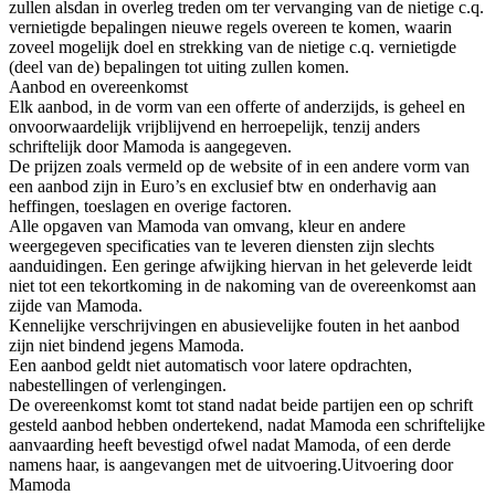
zullen alsdan in overleg treden om ter vervanging van de nietige c.q.
vernietigde bepalingen nieuwe regels overeen te komen, waarin
zoveel mogelijk doel en strekking van de nietige c.q. vernietigde
(deel van de) bepalingen tot uiting zullen komen.
Aanbod en overeenkomst
Elk aanbod, in de vorm van een offerte of anderzijds, is geheel en
onvoorwaardelijk vrijblijvend en herroepelijk, tenzij anders
schriftelijk door Mamoda is aangegeven.
De prijzen zoals vermeld op de website of in een andere vorm van
een aanbod zijn in Euro’s en exclusief btw en onderhavig aan
heffingen, toeslagen en overige factoren.
Alle opgaven van Mamoda van omvang, kleur en andere
weergegeven specificaties van te leveren diensten zijn slechts
aanduidingen. Een geringe afwijking hiervan in het geleverde leidt
niet tot een tekortkoming in de nakoming van de overeenkomst aan
zijde van Mamoda.
Kennelijke verschrijvingen en abusievelijke fouten in het aanbod
zijn niet bindend jegens Mamoda.
Een aanbod geldt niet automatisch voor latere opdrachten,
nabestellingen of verlengingen.
De overeenkomst komt tot stand nadat beide partijen een op schrift
gesteld aanbod hebben ondertekend, nadat Mamoda een schriftelijke
aanvaarding heeft bevestigd ofwel nadat Mamoda, of een derde
namens haar, is aangevangen met de uitvoering.Uitvoering door
Mamoda