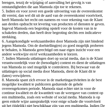
brengen, tenzij de wijziging of aanvulling het gevolg is van
omstandigheden die aan Mamoda zijn toe te rekenen.
5. Indien en voor zover een goede uitvoering van de overeenkomst
dit vereist, dan wel dit uit de aard van de overeenkomst voortvloeit,
heeft Mamoda het recht om namens en voor rekening van de Klant
aan derden opdracht tot levering van producten of diensten te geven.
Ingeval Mamoda een begroting opstelt voor de kosten van in te
schakelen derden, dan heeft deze begroting slechts een indicatieve
strekking.
6. Aangekondigde werkzaamheden door Mamoda zijn niet bindend
jegens Mamoda. Om de doelstelling(en) zo goed mogelijk proberen
te behalen, is Mamoda gerechtigd om naar eigen inzicht voor een
andere werkwijze en/of werkzaamheden te kiezen.
7. Indien Mamoda uitlatingen doet op social media, dan is de Klant
verantwoordelijk voor de (benodigde) content en dient de uitlatingen
van Mamoda zo snel mogelijk te controleren. Bij bezwaar van de
uitlatingen op social media door Mamoda, dient de Klant dit te
(laten) verwijderen.
8. Mamoda spant zich ervoor in de marketingactiviteiten in de best
mogelijke kwaliteit te publiceren gedurende de gehele
overeengekomen periode. Mamoda staat echter niet in voor de
continue kwaliteit en de kwantiteit van de weergave van content op
een multimedia, zoals een website of social media. Mamoda is op
geen enkele wijze aansprakelijk voor enige schade die voortvloeit
uit het (tijdelijk) niet beschikbaar zijn van een multimedia. Indien De