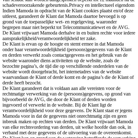
schadeveroorzakende gebeurtenis.Privacy en intellectueel eigendom
Indien Mamoda in opdracht van de Klant cookies plaatst en/of deze
uitleest, garandeert de Klant dat Mamoda daartoe bevoegd is op
grond van de toepasselijke wet- en regelgeving, waaronder
begrepen maar niet beperkt tot Telecommunicatiewet en de AVG.
De Klant vrijwaart Mamoda derhalve in en buiten rechte voor iedere
aansprakelijkheid/verantwoordelijkheid ter zake.
De Klant is ervan op de hoogte en stemt ermee in dat Mamoda
onder haar verantwoordelijkheid (persoons)gegevens van de Klant
en derden verwerkt zoals contactgegevens en het gebruik van de
website waaronder diens activiteiten op de website, zoals de
bezochte pagina’s, de tijd die op verschillende onderdelen van de
website wordt doorgebracht, het internetadres van de website
waarvandaan de Klant of derde komt en de pagina’s die de Klant of
derde heeft bezocht.
De Klant garandeert dat is voldaan aan alle vereisten voor de
rechtmatige verwerking van de (persoons)gegevens, op grond van
bijvoorbeeld de AVG, die door de Klant of derden worden
ingevoerd of verwerkt in de website. Bij de Klant ligt de
verantwoordelijkheid voor deze gegevens. De Klant staat er jegens
Mamoda voor in dat de gegevens niet onrechtmatig zijn en geen
inbreuk maken op rechten van derden. De Klant vrijwaart Mamoda
van elke rechtsvordering van derden, uit welke hoofde dan ook, in
verband met deze gegevens of de uitvoering van de overeenkomst.