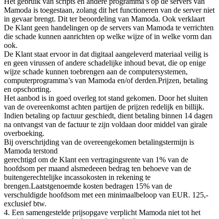
Het gebruik van scripts en andere programma’s op de servers van
Mamoda is toegestaan, zolang dit het functioneren van de server niet
in gevaar brengt. Dit ter beoordeling van Mamoda. Ook verklaart
De Klant geen handelingen op de servers van Mamoda te verrichten
die schade kunnen aanrichten op welke wijze of in welke vorm dan
ook.
De Klant staat ervoor in dat digitaal aangeleverd materiaal veilig is
en geen virussen of andere schadelijke inhoud bevat, die op enige
wijze schade kunnen toebrengen aan de computersystemen,
computerprogramma’s van Mamoda en/of derden.Prijzen, betaling
en opschorting.
Het aanbod is in goed overleg tot stand gekomen. Door het sluiten
van de overeenkomst achten partijen de prijzen redelijk en billijk.
Indien betaling op factuur geschiedt, dient betaling binnen 14 dagen
na ontvangst van de factuur te zijn voldaan door middel van girale
overboeking.
Bij overschrijding van de overeengekomen betalingstermijn is
Mamoda terstond
gerechtigd om de Klant een vertragingsrente van 1% van de
hoofdsom per maand alsmedeeen bedrag ten behoeve van de
buitengerechtelijke incassokosten in rekening te
brengen.Laatstgenoemde kosten bedragen 15% van de
verschuldigde hoofdsom met een minimaalbeloop van EUR. 125,-
exclusief btw.
4. Een samengestelde prijsopgave verplicht Mamoda niet tot het