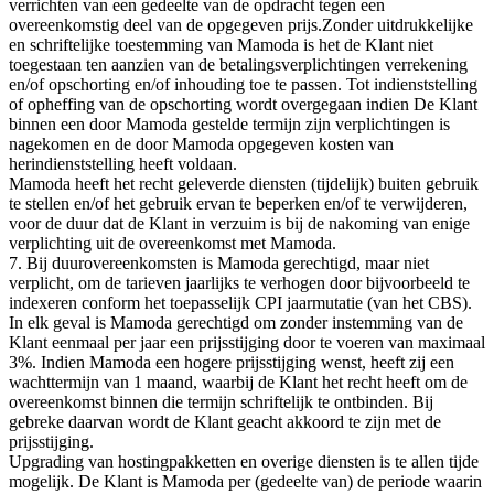
verrichten van een gedeelte van de opdracht tegen een
overeenkomstig deel van de opgegeven prijs.Zonder uitdrukkelijke
en schriftelijke toestemming van Mamoda is het de Klant niet
toegestaan ten aanzien van de betalingsverplichtingen verrekening
en/of opschorting en/of inhouding toe te passen. Tot indienststelling
of opheffing van de opschorting wordt overgegaan indien De Klant
binnen een door Mamoda gestelde termijn zijn verplichtingen is
nagekomen en de door Mamoda opgegeven kosten van
herindienststelling heeft voldaan.
Mamoda heeft het recht geleverde diensten (tijdelijk) buiten gebruik
te stellen en/of het gebruik ervan te beperken en/of te verwijderen,
voor de duur dat de Klant in verzuim is bij de nakoming van enige
verplichting uit de overeenkomst met Mamoda.
7. Bij duurovereenkomsten is Mamoda gerechtigd, maar niet
verplicht, om de tarieven jaarlijks te verhogen door bijvoorbeeld te
indexeren conform het toepasselijk CPI jaarmutatie (van het CBS).
In elk geval is Mamoda gerechtigd om zonder instemming van de
Klant eenmaal per jaar een prijsstijging door te voeren van maximaal
3%. Indien Mamoda een hogere prijsstijging wenst, heeft zij een
wachttermijn van 1 maand, waarbij de Klant het recht heeft om de
overeenkomst binnen die termijn schriftelijk te ontbinden. Bij
gebreke daarvan wordt de Klant geacht akkoord te zijn met de
prijsstijging.
Upgrading van hostingpakketten en overige diensten is te allen tijde
mogelijk. De Klant is Mamoda per (gedeelte van) de periode waarin