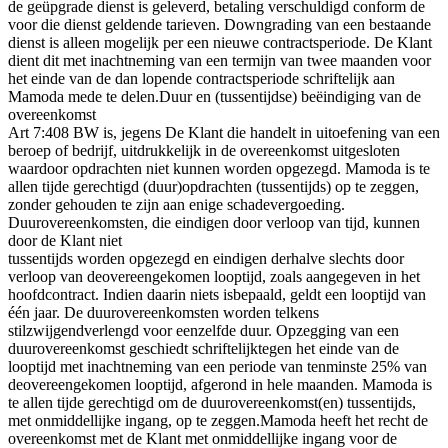
de geüpgrade dienst is geleverd, betaling verschuldigd conform de
voor die dienst geldende tarieven. Downgrading van een bestaande
dienst is alleen mogelijk per een nieuwe contractsperiode. De Klant
dient dit met inachtneming van een termijn van twee maanden voor
het einde van de dan lopende contractsperiode schriftelijk aan
Mamoda mede te delen.Duur en (tussentijdse) beëindiging van de
overeenkomst
Art 7:408 BW is, jegens De Klant die handelt in uitoefening van een
beroep of bedrijf, uitdrukkelijk in de overeenkomst uitgesloten
waardoor opdrachten niet kunnen worden opgezegd. Mamoda is te
allen tijde gerechtigd (duur)opdrachten (tussentijds) op te zeggen,
zonder gehouden te zijn aan enige schadevergoeding.
Duurovereenkomsten, die eindigen door verloop van tijd, kunnen
door de Klant niet
tussentijds worden opgezegd en eindigen derhalve slechts door
verloop van deovereengekomen looptijd, zoals aangegeven in het
hoofdcontract. Indien daarin niets isbepaald, geldt een looptijd van
één jaar. De duurovereenkomsten worden telkens
stilzwijgendverlengd voor eenzelfde duur. Opzegging van een
duurovereenkomst geschiedt schriftelijktegen het einde van de
looptijd met inachtneming van een periode van tenminste 25% van
deovereengekomen looptijd, afgerond in hele maanden. Mamoda is
te allen tijde gerechtigd om de duurovereenkomst(en) tussentijds,
met onmiddellijke ingang, op te zeggen.Mamoda heeft het recht de
overeenkomst met de Klant met onmiddellijke ingang voor de