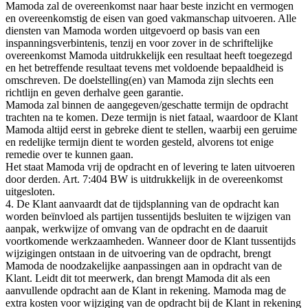
Mamoda zal de overeenkomst naar haar beste inzicht en vermogen
en overeenkomstig de eisen van goed vakmanschap uitvoeren. Alle
diensten van Mamoda worden uitgevoerd op basis van een
inspanningsverbintenis, tenzij en voor zover in de schriftelijke
overeenkomst Mamoda uitdrukkelijk een resultaat heeft toegezegd
en het betreffende resultaat tevens met voldoende bepaaldheid is
omschreven. De doelstelling(en) van Mamoda zijn slechts een
richtlijn en geven derhalve geen garantie.
Mamoda zal binnen de aangegeven/geschatte termijn de opdracht
trachten na te komen. Deze termijn is niet fataal, waardoor de Klant
Mamoda altijd eerst in gebreke dient te stellen, waarbij een geruime
en redelijke termijn dient te worden gesteld, alvorens tot enige
remedie over te kunnen gaan.
Het staat Mamoda vrij de opdracht en of levering te laten uitvoeren
door derden. Art. 7:404 BW is uitdrukkelijk in de overeenkomst
uitgesloten.
4. De Klant aanvaardt dat de tijdsplanning van de opdracht kan
worden beïnvloed als partijen tussentijds besluiten te wijzigen van
aanpak, werkwijze of omvang van de opdracht en de daaruit
voortkomende werkzaamheden. Wanneer door de Klant tussentijds
wijzigingen ontstaan in de uitvoering van de opdracht, brengt
Mamoda de noodzakelijke aanpassingen aan in opdracht van de
Klant. Leidt dit tot meerwerk, dan brengt Mamoda dit als een
aanvullende opdracht aan de Klant in rekening. Mamoda mag de
extra kosten voor wijziging van de opdracht bij de Klant in rekening