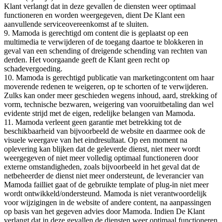
Klant verlangt dat in deze gevallen de diensten weer optimaal
functioneren en worden weergegeven, dient De Klant een
aanvullende serviceovereenkomst af te sluiten.
9. Mamoda is gerechtigd om content die is geplaatst op een
multimedia te verwijderen of de toegang daartoe te blokkeren in
geval van een schending of dreigende schending van rechten van
derden. Het voorgaande geeft de Klant geen recht op
schadevergoeding.
10. Mamoda is gerechtigd publicatie van marketingcontent om haar
moverende redenen te weigeren, op te schorten of te verwijderen.
Zulks kan onder meer geschieden wegens inhoud, aard, strekking of
vorm, technische bezwaren, weigering van vooruitbetaling dan wel
evidente strijd met de eigen, redelijke belangen van Mamoda.
11. Mamoda verleent geen garantie met betrekking tot de
beschikbaarheid van bijvoorbeeld de website en daarmee ook de
visuele weergave van het eindresultaat. Op een moment na
oplevering kan blijken dat de geleverde dienst, niet meer wordt
weergegeven of niet meer volledig optimaal functioneren door
externe omstandigheden, zoals bijvoorbeeld in het geval dat de
netbeheerder de dienst niet meer ondersteunt, de leverancier van
Mamoda failliet gaat of de gebruikte template of plug-in niet meer
wordt ontwikkeld/ondersteund. Mamoda is niet verantwoordelijk
voor wijzigingen in de website of andere content, na aanpassingen
op basis van het gegeven advies door Mamoda. Indien De Klant
verlangt dat in deze gevallen de diensten weer optimaal functioneren