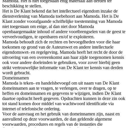
Mamoda. Het is niet toegestaan enig materiaal aan derden ter
beschikking te stellen.
Het is De Klant bekend dat het intellectueel eigendom inzake de
dienstverlening van Mamoda toebehoort aan Mamoda. Het is De
Klant zonder voorafgaande schriftelijke toestemming van Mamoda
niet toegestaan om enige, al dan niet door Mamoda
openbaargemaakte inhoud of andere voortbrengselen van de geest te
verveelvoudigen, te openbaren en/of te exploiteren.
Mamoda behoudt zich de rechten en bevoegdheden voor die haar
toekomen op grond van de Auteurswet en andere intellectuele
eigendomswet- en regelgeving. Mamoda heeft het recht de door de
uitvoering van een overeenkomst aan haar zijde toegenomen kennis
ook voor andere doeleinden te gebruiken, voor zover hierbij geen
strikt vertrouwelijke informatie van De Klant ter kennis van derden
wordt gebracht.
Domeinnamen
Mamoda is teken- en handelsbevoegd om uit naam van De Klant
domeinnamen aan te vragen, te verlengen, over te dragen, op te
heffen en domeinnamen en gegevens te wijzigen, indien De Klant
daartoe opdracht heeft gegeven. Opdrachten kunnen in deze zin ook
tot stand komen door middel van wachtwoord identificatie via
internet of telefonische ordering.
Voor de aanvraag en het gebruik van domeinnamen zijn, naast en
aanvullend op deze voorwaarden, de dan geldende algemene
voorwaarden, procedures en regels van de instanties die