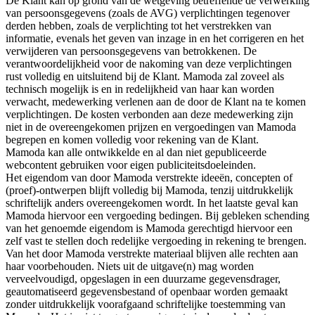
De Klant kan op grond van de wetgeving betreffende de verwerking
van persoonsgegevens (zoals de AVG) verplichtingen tegenover
derden hebben, zoals de verplichting tot het verstrekken van
informatie, evenals het geven van inzage in en het corrigeren en het
verwijderen van persoonsgegevens van betrokkenen. De
verantwoordelijkheid voor de nakoming van deze verplichtingen
rust volledig en uitsluitend bij de Klant. Mamoda zal zoveel als
technisch mogelijk is en in redelijkheid van haar kan worden
verwacht, medewerking verlenen aan de door de Klant na te komen
verplichtingen. De kosten verbonden aan deze medewerking zijn
niet in de overeengekomen prijzen en vergoedingen van Mamoda
begrepen en komen volledig voor rekening van de Klant.
Mamoda kan alle ontwikkelde en al dan niet gepubliceerde
webcontent gebruiken voor eigen publiciteitsdoeleinden.
Het eigendom van door Mamoda verstrekte ideeën, concepten of
(proef)-ontwerpen blijft volledig bij Mamoda, tenzij uitdrukkelijk
schriftelijk anders overeengekomen wordt. In het laatste geval kan
Mamoda hiervoor een vergoeding bedingen. Bij gebleken schending
van het genoemde eigendom is Mamoda gerechtigd hiervoor een
zelf vast te stellen doch redelijke vergoeding in rekening te brengen.
Van het door Mamoda verstrekte materiaal blijven alle rechten aan
haar voorbehouden. Niets uit de uitgave(n) mag worden
verveelvoudigd, opgeslagen in een duurzame gegevensdrager,
geautomatiseerd gegevensbestand of openbaar worden gemaakt
zonder uitdrukkelijk voorafgaand schriftelijke toestemming van