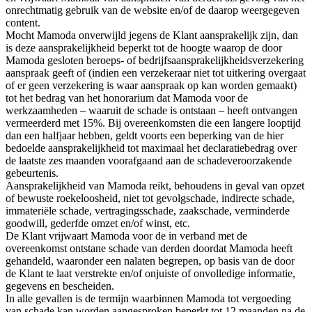
onrechtmatig gebruik van de website en/of de daarop weergegeven
content.
Mocht Mamoda onverwijld jegens de Klant aansprakelijk zijn, dan
is deze aansprakelijkheid beperkt tot de hoogte waarop de door
Mamoda gesloten beroeps- of bedrijfsaansprakelijkheidsverzekering
aanspraak geeft of (indien een verzekeraar niet tot uitkering overgaat
of er geen verzekering is waar aanspraak op kan worden gemaakt)
tot het bedrag van het honorarium dat Mamoda voor de
werkzaamheden – waaruit de schade is ontstaan – heeft ontvangen
vermeerderd met 15%. Bij overeenkomsten die een langere looptijd
dan een halfjaar hebben, geldt voorts een beperking van de hier
bedoelde aansprakelijkheid tot maximaal het declaratiebedrag over
de laatste zes maanden voorafgaand aan de schadeveroorzakende
gebeurtenis.
Aansprakelijkheid van Mamoda reikt, behoudens in geval van opzet
of bewuste roekeloosheid, niet tot gevolgschade, indirecte schade,
immateriële schade, vertragingsschade, zaakschade, verminderde
goodwill, gederfde omzet en/of winst, etc.
De Klant vrijwaart Mamoda voor de in verband met de
overeenkomst ontstane schade van derden doordat Mamoda heeft
gehandeld, waaronder een nalaten begrepen, op basis van de door
de Klant te laat verstrekte en/of onjuiste of onvolledige informatie,
gegevens en bescheiden.
In alle gevallen is de termijn waarbinnen Mamoda tot vergoeding
van schade kan worden aangesproken beperkt tot 12 maanden na de