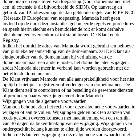
domeinnamen registreren van toepassing (voor domeinnamen met
een .nl extensie is dit bijvoorbeeld de SIDN). Op aanvraag en
gebruik van IP-adressen zijn de dan geldende regels van RIPE NCC
(Réseaux IP Européens) van toepassing. Mamoda heeft geen
invloed op de door deze instanties gehanteerde regels en procedures
en speelt hierin slechts een bemiddelende rol; er komt derhalve
uitsluitend een overeenkomst tot stand tussen De Klant en de
Registry.
Indien het domicilie adres van Mamoda wordt gebruikt ten behoeve
van publieke tenaamstelling van de domeinnaam, zal De Klant als
eindgebruiker van de domeinnaam bij verhuizing van de
domeinnaam naar een andere hoster, het domicilie laten wijzigen,
zodat Mamoda niet meer in verband kan worden gebracht met de
betreffende domeinnaam.
De Klant vrijwaart Mamoda van alle aansprakelijkheid voor het niet
op tijd of niet juist registreren of verlengen van domeinnamen. De
Klant dient zelf te controleren of na bestelling de gewenste diensten
of producten naar wens zijn geleverd door Mamoda.
Wijzigingen van de algemene voorwaarden
Mamoda behoudt zich het recht voor deze algemene voorwaarden te
wijzigen of aan te vullen. Wijzigingen gelden ook ten aanzien van
reeds gesloten overeenkomsten met inachtneming van een termijn
van 30 dagen na bekendmaking van de wijziging. Wijzigingen van
ondergeschikt belang kunnen te allen tijde worden doorgevoerd.
Indien de Klant een wijziging in deze algemene voorwaarden niet