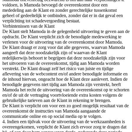
voldoen, is Mamoda bevoegd de overeenkomst door een
mededeling aan de Klant en zonder gerechtelijke tussenkomst
geheel of gedeeltelijk te ontbinden, zonder dat er in dat geval een
verplichting tot schadevergoeding bestaat.
Verbintenissen van de Klant
De Klant stelt Mamoda in de gelegenheid uitvoering te geven aan de
opdracht. De Klant verplicht zich de benodigde medewerking te
verlenen voor de uitvoering van de overeenkomst door Mamoda.
De Klant draagt er zorg voor dat alle gegevens, waarvan Mamoda
aangeeft dat deze noodzakelijk zijn of waarvan de Klant
redelijkerwijs behoort te begrijpen dat deze noodzakelijk zijn voor
het uitvoeren van de overeenkomst, tijdig aan Mamoda worden
verstrekt. De Klant draagt zelf het risico van juiste en tijdige
aflevering van de webcontent en/of andere benodigde informatie en
de inhoud hiervan, ongeacht hoe de Klant deze aanlevert. Indien de
benodigde gegevens niet tijdig aan Mamoda zijn verstrekt, heeft
Mamoda het recht de uitvoering van de overeenkomst op te schorten
en/of de uit de vertraging voortvloeiende extra kosten volgens de
gebruikelijke tarieven aan de Klant in rekening te brengen.
De Klant is verplicht om voor een zo goed mogelijk resultaat van de
overeenkomst de instructies van Mamoda aangaande de
communicatie online en op social media op te volgen.
4. Indien een tijdvak voor de uitvoering van de werkzaamheden is
overeengekomen, verplicht de Klant zich ervoor zorg te dragen dat