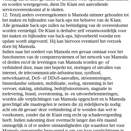
en worden weergegeven, dient De Klant een aanvullende
serviceovereenkomst af te sluiten.
12. Tenzij anders overeengekomen is Mamoda nimmer gehouden tot
het maken en bijhouden van back-ups ten behoeve van de Klant.
Alle gemaakte back-ups zullen na beëindiging van de overeenkomst
worden vernietigd. De Klant is derhalve zelf verantwoordelijk voor
het maken en bijhouden van back-ups, bijvoorbeeld voordat een
update wordt uitgevoerd. Hij kan hiervoor eventueel het verzoek
doen bij Mamoda.
Indien naar het oordeel van Mamoda een gevaar ontstaat voor het
functioneren van de computersystemen of het netwerk van Mamoda
of derden en/of de leveringen van Mamoda worden ge- of
verhinderd door, maar niet beperkt tot, storingen of uitvallen van
internet, de telecommunicatie-infrastructuur, synflood,
netwerkaanval, DoS- of DDoS-aanvallen, stroomstoringen,
binnenlandse onlusten, mobilisatie, oorlog, stremming in het
vervoer, staking, uitsluiting, bedrijfsstoornissen, stagnatie in
toelevering, brand, overstroming, in- en uitvoerbelemmeringen,
worden alle verplichtingen van Mamoda opgeschort en is Mamoda
gerechtigd alle maatregelen te nemen die zij redelijkerwijs nodig
acht om dit gevaar/ deze verhindering af te wenden dan wel te
voorkomen, zonder dat de Klant enig recht op schadevergoeding
heeft. Indien nakoming door overmacht langer dan één maand
onmogelijk is of er andere omstandigheden zijn waardoor het voor
Mamoda onevenredig bezwarend is om aan haar verplichtingen te