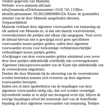
Verdere gegevens van Mamoda:
Website: www.mamoda.nlEmail:
info@mamoda.nlTelefoonnummer: 0318 745 133Btw-
identificatienummer: NL863288698B01De Klant: de (potentiële)
afnemer van de door Mamoda aangeboden diensten.
Toepasselijkheid
Mamoda verklaart deze algemene voorwaarden van toepassing op
elk aanbod van Mamoda en, al dan niet daaruit voortvloeiende,
overeenkomsten die partijen met elkaar zijn aangegaan. Voor zover
de inhoud hiervan niet is gewijzigd en/of geen specifiekere
voorwaarden tussen partijen gelden, zullen deze algemene
voorwaarden tevens voor toekomstige verbintenisrechtelijke
verhoudingen tussen partijen gelden.
Afwijkingen van deze voorwaarden gelden uitsluitend voor zover
deze door partijen uitdrukkelijk schriftelijk zijn overeengekomen.
Algemene (inkoop)voorwaarden van de Klant zijn uitdrukkelijk van
de overeenkomst uitgesloten.
Derden die door Mamoda bij de uitvoering van de overeenkomst
worden betrokken kunnen zich eveneens op deze algemene
voorwaarden beroepen.
Indien een of meer (gedeelte(n)) van de bepalingen van deze
algemene voorwaarden nietig zijn, dan wel worden vernietigd,
bijvoorbeeld omdat ze in strijd met dwingend recht zijn, blijven de
overige bepalingen ofwel het resterende deel van de betreffende
bepaling uit deze algemene voorwaarden van toepassing. Partijen