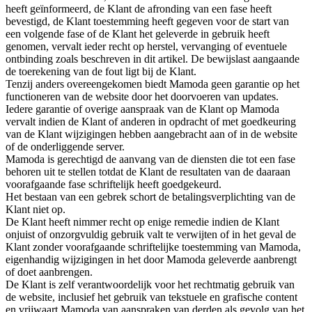
heeft geïnformeerd, de Klant de afronding van een fase heeft
bevestigd, de Klant toestemming heeft gegeven voor de start van
een volgende fase of de Klant het geleverde in gebruik heeft
genomen, vervalt ieder recht op herstel, vervanging of eventuele
ontbinding zoals beschreven in dit artikel. De bewijslast aangaande
de toerekening van de fout ligt bij de Klant.
Tenzij anders overeengekomen biedt Mamoda geen garantie op het
functioneren van de website door het doorvoeren van updates.
Iedere garantie of overige aanspraak van de Klant op Mamoda
vervalt indien de Klant of anderen in opdracht of met goedkeuring
van de Klant wijzigingen hebben aangebracht aan of in de website
of de onderliggende server.
Mamoda is gerechtigd de aanvang van de diensten die tot een fase
behoren uit te stellen totdat de Klant de resultaten van de daaraan
voorafgaande fase schriftelijk heeft goedgekeurd.
Het bestaan van een gebrek schort de betalingsverplichting van de
Klant niet op.
De Klant heeft nimmer recht op enige remedie indien de Klant
onjuist of onzorgvuldig gebruik valt te verwijten of in het geval de
Klant zonder voorafgaande schriftelijke toestemming van Mamoda,
eigenhandig wijzigingen in het door Mamoda geleverde aanbrengt
of doet aanbrengen.
De Klant is zelf verantwoordelijk voor het rechtmatig gebruik van
de website, inclusief het gebruik van tekstuele en grafische content
en vrijwaart Mamoda van aanspraken van derden als gevolg van het