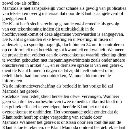
zowel on- als offline.
Mamoda is niet aansprakelijk voor schade als gevolg van publicaties
van teksten en overig materiaal dat door de Klant is aangeleverd of
goedgekeurd.
De Klant heeft slechts recht op garantie en/of remedie als gevolg
van een tekortkoming indien dit uitdrukkelijk in de
hoofdovereenkomst of deze algemene voorwaarden is aangegeven.
De Klant is gehouden elke levering en uitvoering, in fasen of
anderszins, zo spoedig mogelijk, doch binnen 24 uur te controleren
op conformiteit met betrekking tot kwantiteit en kwaliteit. Wanneer
de prestatie niet voldoet aan de overeenkomst waarbij rekening dient
te worden gehouden met inspanningsverbintenis zoals onder andere
omschreven in artikel 4.1, en er derhalve sprake is van een gebrek,
dient de Klant binnen 5 dagen nadat zij dit heeft ontdekt of in
redelijkheid had kunnen ontdekken, Mamoda hieromtrent te
informeren.
Na de informatieverschaffing als bedoeld in het vorige lid zal
Mamoda het gebrek
kosteloos naar redelijkheid herstellen ofwel vervangen. Wanneer
geen van de hiervoorbeschreven twee remedies uitkomst biedt om
het gebrek effectief te verhelpen, heeftde Klant het recht de
overeenkomst te ontbinden. Het voorgaande geldt zonder dat de
Klant recht heeft op enige vergoeding van schade door
Mamoda.Wanneer het gebrek is ontstaan door een fout die aan de
Klant is toe te rekenen, de Klant Mamoda omtrent het gebrek te laat