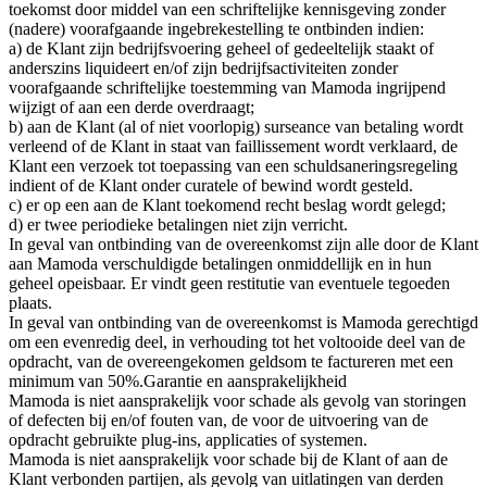
toekomst door middel van een schriftelijke kennisgeving zonder
(nadere) voorafgaande ingebrekestelling te ontbinden indien:
a) de Klant zijn bedrijfsvoering geheel of gedeeltelijk staakt of
anderszins liquideert en/of zijn bedrijfsactiviteiten zonder
voorafgaande schriftelijke toestemming van Mamoda ingrijpend
wijzigt of aan een derde overdraagt;
b) aan de Klant (al of niet voorlopig) surseance van betaling wordt
verleend of de Klant in staat van faillissement wordt verklaard, de
Klant een verzoek tot toepassing van een schuldsaneringsregeling
indient of de Klant onder curatele of bewind wordt gesteld.
c) er op een aan de Klant toekomend recht beslag wordt gelegd;
d) er twee periodieke betalingen niet zijn verricht.
In geval van ontbinding van de overeenkomst zijn alle door de Klant
aan Mamoda verschuldigde betalingen onmiddellijk en in hun
geheel opeisbaar. Er vindt geen restitutie van eventuele tegoeden
plaats.
In geval van ontbinding van de overeenkomst is Mamoda gerechtigd
om een evenredig deel, in verhouding tot het voltooide deel van de
opdracht, van de overeengekomen geldsom te factureren met een
minimum van 50%.Garantie en aansprakelijkheid
Mamoda is niet aansprakelijk voor schade als gevolg van storingen
of defecten bij en/of fouten van, de voor de uitvoering van de
opdracht gebruikte plug-ins, applicaties of systemen.
Mamoda is niet aansprakelijk voor schade bij de Klant of aan de
Klant verbonden partijen, als gevolg van uitlatingen van derden