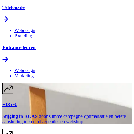
Telefonade
Webdesign
Branding
Entrancedeuren
Webdesign
Marketing
+185%
Stijging in ROAS
door slimme campagne-optimalisatie en betere
aansluiting tussen advertenties en webshop