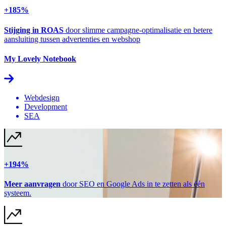
+185%
Stijging in ROAS
door slimme campagne-optimalisatie en betere
aansluiting tussen advertenties en webshop
My Lovely Notebook
Webdesign
Development
SEA
+194%
Meer aanvragen
door SEO en Google Ads in te zetten als één
systeem.