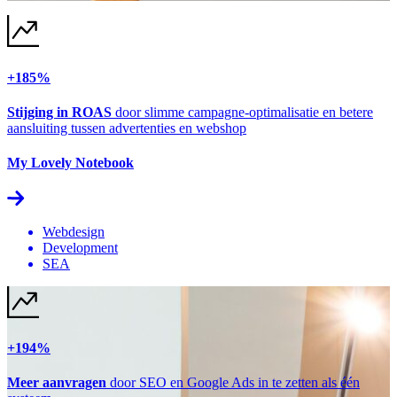
+185%
Stijging in ROAS
door slimme campagne-optimalisatie en betere
aansluiting tussen advertenties en webshop
My Lovely Notebook
Webdesign
Development
SEA
+194%
Meer aanvragen
door SEO en Google Ads in te zetten als één