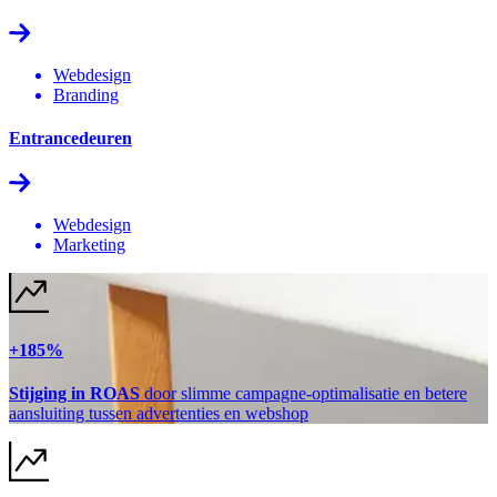
Webdesign
Branding
Entrancedeuren
Webdesign
Marketing
+185%
Stijging in ROAS
door slimme campagne-optimalisatie en betere
aansluiting tussen advertenties en webshop