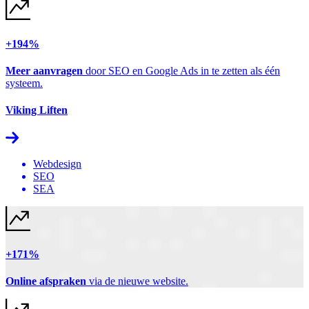
+194%
Meer aanvragen
door SEO en Google Ads in te zetten als één
systeem.
Viking Liften
Webdesign
SEO
SEA
+171%
Online afspraken
via de nieuwe website.