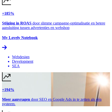
+185%
Stijging in ROAS
door slimme campagne-optimalisatie en betere
aansluiting tussen advertenties en webshop
My Lovely Notebook
Webdesign
Development
SEA
+194%
Meer aanvragen
door SEO en Google Ads in te zetten als één
systeem.