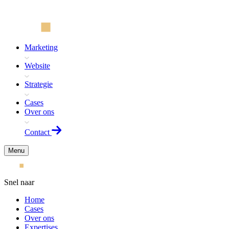
Marketing
Website
Strategie
Cases
Over ons
Contact
Menu
Snel naar
Home
Cases
Over ons
Expertises