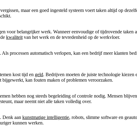
rgissen, maar een goed ingesteld systeem voert taken altijd op dezelfd
schikt.
jgen voor belangrijker werk. Wanneer eenvoudige of tijdrovende taken
t de
kwaliteit
van het werk en de tevredenheid op de werkvloer.
 Als processen automatisch verlopen, kan een bedrijf meer klanten bedi
temen kost tijd en
geld
. Bedrijven moeten de juiste technologie kieze
t bijgewerkt, kan fouten maken of problemen veroorzaken.
emen hebben nog steeds begeleiding of controle nodig. Mensen blijven 
teunt, maar neemt niet alle taken volledig over.
en. Denk aan
kunstmatige intelligentie
, robots, slimme software en geau
keuriger kunnen werken.