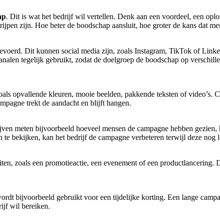
ap
. Dit is wat het bedrijf wil vertellen. Denk aan een voordeel, een o
rijpen zijn. Hoe beter de boodschap aansluit, hoe groter de kans dat m
erd. Dit kunnen social media zijn, zoals Instagram, TikTok of Linke
analen tegelijk gebruikt, zodat de doelgroep de boodschap op verschille
s opvallende kleuren, mooie beelden, pakkende teksten of video’s. Cre
pagne trekt de aandacht en blijft hangen.
ijven meten bijvoorbeeld hoeveel mensen de campagne hebben gezien, h
n te bekijken, kan het bedrijf de campagne verbeteren terwijl deze nog l
n, zoals een promotieactie, een evenement of een productlancering. D
rdt bijvoorbeeld gebruikt voor een tijdelijke korting. Een lange camp
ijf wil bereiken.