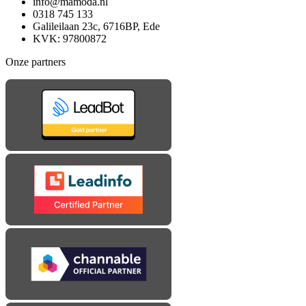
info@mamoda.nl
0318 745 133
Galileilaan 23c, 6716BP, Ede
KVK: 97800872
Onze partners