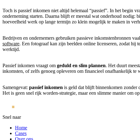
Toch is passief inkomen niet altijd helemaal “passief”. In het begin vr
onderneming starten. Daarna blijft er meestal wat onderhoud nodig: b
hoeveelheid werk op lange termijn zo klein mogelijk te maken in verh
Bedrijven en ondernemers gebruiken passieve inkomstenbronnen vaak
software
. Een fotograaf kan zijn beelden online licenseren, zodat hij 
werktijd.
Passief inkomen vraagt om
geduld en slim plannen
. Het duurt meest
inkomsten, of zelfs genoeg opleveren om financieel onafhankelijk te 
Samengevat:
passief inkomen
is geld dat blijft binnenkomen zonder da
Het is geen snel rijk worden-strategie, maar een slimme manier om op la
Snel naar
Home
Cases
Over ons