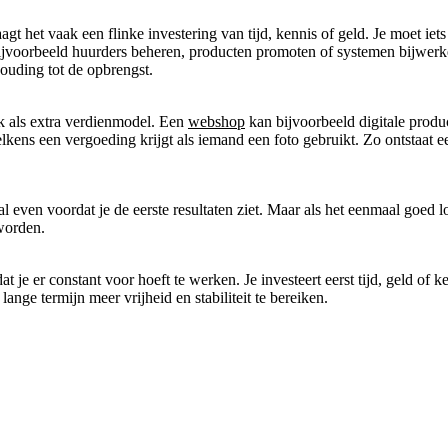
aagt het vaak een flinke investering van tijd, kennis of geld. Je moet i
ijvoorbeeld huurders beheren, producten promoten of systemen bijwerken
ouding tot de opbrengst.
 als extra verdienmodel. Een
webshop
kan bijvoorbeeld digitale produ
telkens een vergoeding krijgt als iemand een foto gebruikt. Zo ontstaat 
al even voordat je de eerste resultaten ziet. Maar als het eenmaal goe
worden.
t je er constant voor hoeft te werken. Je investeert eerst tijd, geld of
nge termijn meer vrijheid en stabiliteit te bereiken.