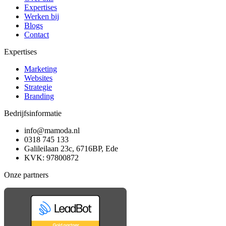
Expertises
Werken bij
Blogs
Contact
Expertises
Marketing
Websites
Strategie
Branding
Bedrijfsinformatie
info@mamoda.nl
0318 745 133
Galileilaan 23c, 6716BP, Ede
KVK: 97800872
Onze partners