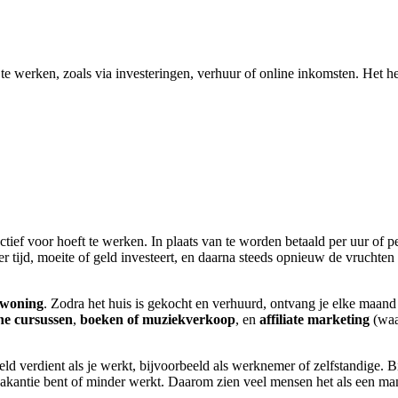
 te werken, zoals via investeringen, verhuur of online inkomsten. Het 
ctief voor hoeft te werken. In plaats van te worden betaald per uur of p
er tijd, moeite of geld investeert, en daarna steeds opnieuw de vruchten
 woning
. Zodra het huis is gekocht en verhuurd, ontvang je elke maand
ne cursussen
,
boeken of muziekverkoop
, en
affiliate marketing
(waar
geld verdient als je werkt, bijvoorbeeld als werknemer of zelfstandige. B
akantie bent of minder werkt. Daarom zien veel mensen het als een mani