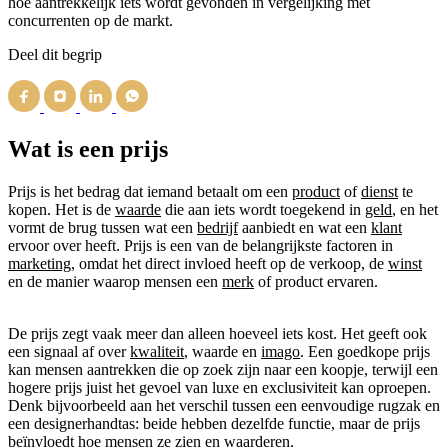
hoe aantrekkelijk iets wordt gevonden in vergelijking met
concurrenten op de markt.
Deel dit begrip
Wat is een prijs
Prijs is het bedrag dat iemand betaalt om een
product
of
dienst
te
kopen. Het is de
waarde
die aan iets wordt toegekend in
geld
, en het
vormt de brug tussen wat een
bedrijf
aanbiedt en wat een
klant
ervoor over heeft. Prijs is een van de belangrijkste factoren in
marketing
, omdat het direct invloed heeft op de verkoop, de
winst
en de manier waarop mensen een
merk
of product ervaren.
De prijs zegt vaak meer dan alleen hoeveel iets kost. Het geeft ook
een signaal af over
kwaliteit
, waarde en
imago
. Een goedkope prijs
kan mensen aantrekken die op zoek zijn naar een koopje, terwijl een
hogere prijs juist het gevoel van luxe en exclusiviteit kan oproepen.
Denk bijvoorbeeld aan het verschil tussen een eenvoudige rugzak en
een designerhandtas: beide hebben dezelfde functie, maar de prijs
beïnvloedt hoe mensen ze zien en waarderen.