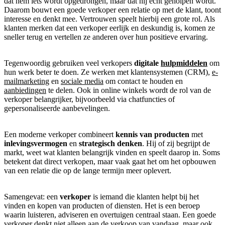
dat hem iets wordt opgedrongen, maar dat hij echt geholpen wordt.
Daarom bouwt een goede verkoper een relatie op met de klant, toont
interesse en denkt mee. Vertrouwen speelt hierbij een grote rol. Als
klanten merken dat een verkoper eerlijk en deskundig is, komen ze
sneller terug en vertellen ze anderen over hun positieve ervaring.
Tegenwoordig gebruiken veel verkopers
digitale
hulpmiddelen
om
hun werk beter te doen. Ze werken met klantensystemen (CRM),
e-
mailmarketing
en
sociale media
om contact te houden en
aanbiedingen
te delen. Ook in online winkels wordt de rol van de
verkoper belangrijker, bijvoorbeeld via chatfuncties of
gepersonaliseerde aanbevelingen.
Een moderne verkoper combineert
kennis van producten
met
inlevingsvermogen
en
strategisch denken
. Hij of zij begrijpt de
markt, weet wat klanten belangrijk vinden en speelt daarop in. Soms
betekent dat direct verkopen, maar vaak gaat het om het opbouwen
van een relatie die op de lange termijn meer oplevert.
Samengevat: een
verkoper
is iemand die klanten helpt bij het
vinden en kopen van producten of diensten. Het is een beroep
waarin luisteren, adviseren en overtuigen centraal staan. Een goede
verkoper denkt niet alleen aan de verkoop van vandaag, maar ook