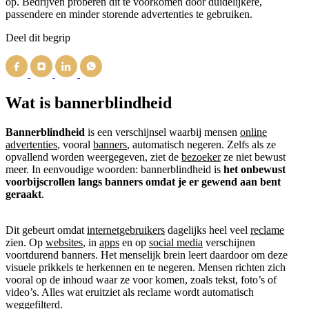
op. Bedrijven proberen dit te voorkomen door duidelijkere,
passendere en minder storende advertenties te gebruiken.
Deel dit begrip
Wat is bannerblindheid
Bannerblindheid
is een verschijnsel waarbij mensen
online
advertenties
, vooral
banners
, automatisch negeren. Zelfs als ze
opvallend worden weergegeven, ziet de
bezoeker
ze niet bewust
meer. In eenvoudige woorden: bannerblindheid is
het onbewust
voorbijscrollen langs banners omdat je er gewend aan bent
geraakt
.
Dit gebeurt omdat
internetgebruikers
dagelijks heel veel
reclame
zien. Op
websites
, in
apps
en op
social media
verschijnen
voortdurend banners. Het menselijk brein leert daardoor om deze
visuele prikkels te herkennen en te negeren. Mensen richten zich
vooral op de inhoud waar ze voor komen, zoals tekst, foto’s of
video’s. Alles wat eruitziet als reclame wordt automatisch
weggefilterd.