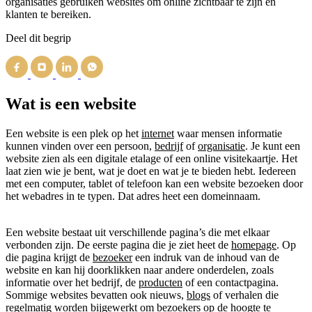
organisaties gebruiken websites om online zichtbaar te zijn en
klanten te bereiken.
Deel dit begrip
Wat is een website
Een website is een plek op het
internet
waar mensen informatie
kunnen vinden over een persoon,
bedrijf
of
organisatie
. Je kunt een
website zien als een digitale etalage of een online visitekaartje. Het
laat zien wie je bent, wat je doet en wat je te bieden hebt. Iedereen
met een computer, tablet of telefoon kan een website bezoeken door
het webadres in te typen. Dat adres heet een domeinnaam.
Een website bestaat uit verschillende pagina’s die met elkaar
verbonden zijn. De eerste pagina die je ziet heet de
homepage
. Op
die pagina krijgt de
bezoeker
een indruk van de inhoud van de
website en kan hij doorklikken naar andere onderdelen, zoals
informatie over het bedrijf, de
producten
of een contactpagina.
Sommige websites bevatten ook nieuws,
blogs
of verhalen die
regelmatig worden bijgewerkt om bezoekers op de hoogte te