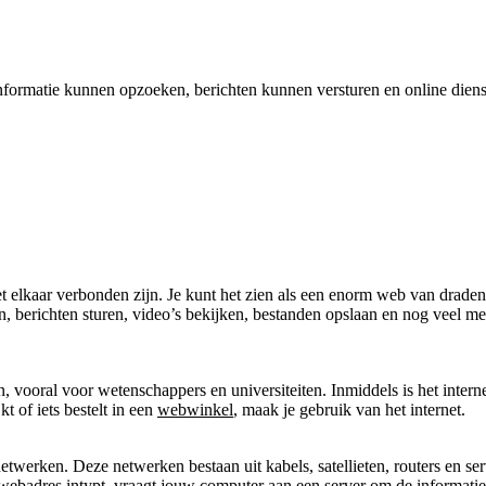
nformatie kunnen opzoeken, berichten kunnen versturen en online die
 elkaar verbonden zijn. Je kunt het zien als een enorm web van drade
 berichten sturen, video’s bekijken, bestanden opslaan en nog veel mee
, vooral voor wetenschappers en universiteiten. Inmiddels is het intern
kt of iets bestelt in een
webwinkel
, maak je gebruik van het internet.
twerken. Deze netwerken bestaan uit kabels, satellieten, routers en ser
webadres
intypt, vraagt jouw computer aan een server om de informatie o