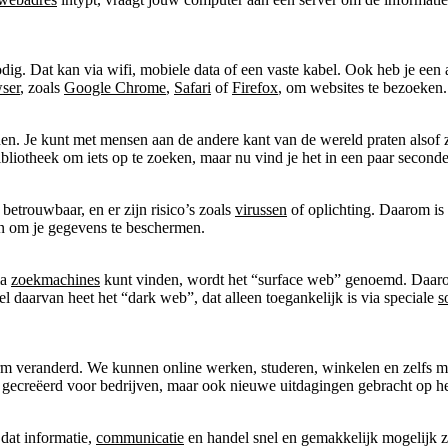
nodig. Dat kan via wifi, mobiele data of een vaste kabel. Ook heb je ee
ser
, zoals
Google Chrome
,
Safari
of
Firefox
, om websites te bezoeken.
den. Je kunt met mensen aan de andere kant van de wereld praten alsof 
ibliotheek om iets op te zoeken, maar nu vind je het in een paar seconde
 betrouwbaar, en er zijn risico’s zoals
virussen
of oplichting. Daarom is 
en om je gegevens te beschermen.
ia
zoekmachines
kunt vinden, wordt het “surface web” genoemd. Daaronde
l daarvan heet het “dark web”, dat alleen toegankelijk is via speciale
s
orm veranderd. We kunnen online werken, studeren, winkelen en zelfs 
 gecreëerd voor bedrijven, maar ook nieuwe uitdagingen gebracht op het
 dat informatie,
communicatie
en handel snel en gemakkelijk mogelijk z