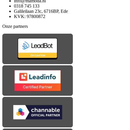
info@mamoda.nl
0318 745 133
Galileilaan 23c, 6716BP, Ede
KVK: 97800872
Onze partners