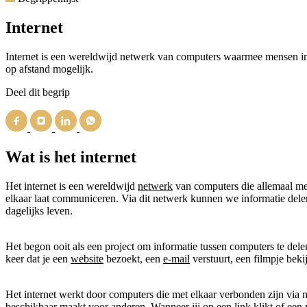
Internet
Internet is een wereldwijd netwerk van computers waarmee mensen i
op afstand mogelijk.
Deel dit begrip
Wat is het internet
Het internet is een wereldwijd
netwerk
van computers die allemaal met
elkaar laat communiceren. Via dit netwerk kunnen we informatie delen,
dagelijks leven.
Het begon ooit als een project om informatie tussen computers te delen
keer dat je een
website
bezoekt, een
e-mail
verstuurt, een filmpje bekij
Het internet werkt door computers die met elkaar verbonden zijn via ne
beschikbaar maakt voor anderen. Wanneer jij op een link klikt of een