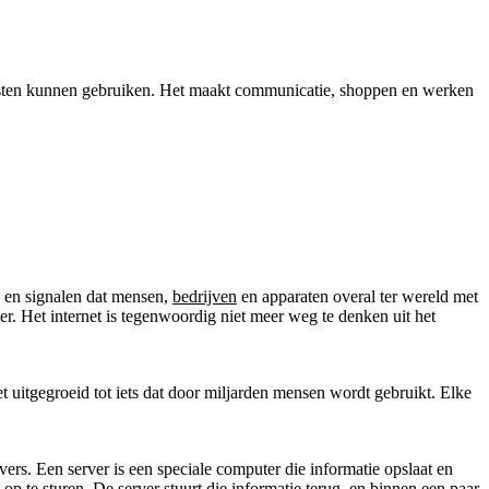
nsten kunnen gebruiken. Het maakt communicatie, shoppen en werken
n en signalen dat mensen,
bedrijven
en apparaten overal ter wereld met
r. Het internet is tegenwoordig niet meer weg te denken uit het
et uitgegroeid tot iets dat door miljarden mensen wordt gebruikt. Elke
vers. Een server is een speciale computer die informatie opslaat en
p te sturen. De server stuurt die informatie terug, en binnen een paar