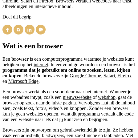
Chrome, Safari en Firefox. Browsers vertalen webcodes naar tekst,
afbeeldingen en interactieve inhoud.
Deel dit begrip
Wat is een browser
Een
browser
is een
computerprogramma
waarmee je
websites
kunt
bekijken op het
internet
. In eenvoudige woorden: een browser is
het
programma dat je gebruikt om online te zoeken, lezen, kijken
en kopen
. Bekende browsers zijn
Google Chrome
,
Safari
,
Firefox
en
Microsoft Edge
.
Een browser werkt als een soort deur naar het internet. Wanneer je
een webadres intypt, zoals een
nieuwswebsite
of
webshop
, gaat de
browser op zoek naar de juiste pagina. Vervolgens laat hij de inhoud
zien, zoals tekst, foto’s, video’s en knoppen. Zonder een browser
kun je geen websites openen, want dit programma vertaalt alle code
van een website naar iets dat jij kunt zien en begrijpen.
Browsers zijn
ontworpen
om
gebruiksvriendelijk
te zijn. Ze hebben
vaak een adresbalk, bladwijzers, een zoekfunctie en tabbladen. Met