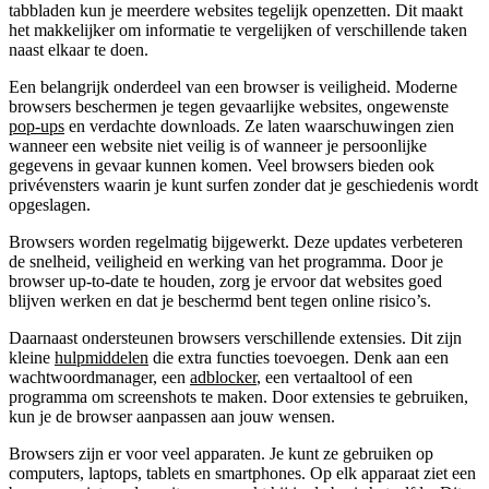
tabbladen kun je meerdere websites tegelijk openzetten. Dit maakt
het makkelijker om informatie te vergelijken of verschillende taken
naast elkaar te doen.
Een belangrijk onderdeel van een browser is veiligheid. Moderne
browsers beschermen je tegen gevaarlijke websites, ongewenste
pop-ups
en verdachte downloads. Ze laten waarschuwingen zien
wanneer een website niet veilig is of wanneer je persoonlijke
gegevens in gevaar kunnen komen. Veel browsers bieden ook
privévensters waarin je kunt surfen zonder dat je geschiedenis wordt
opgeslagen.
Browsers worden regelmatig bijgewerkt. Deze updates verbeteren
de snelheid, veiligheid en werking van het programma. Door je
browser up-to-date te houden, zorg je ervoor dat websites goed
blijven werken en dat je beschermd bent tegen online risico’s.
Daarnaast ondersteunen browsers verschillende extensies. Dit zijn
kleine
hulpmiddelen
die extra functies toevoegen. Denk aan een
wachtwoordmanager, een
adblocker
, een vertaaltool of een
programma om screenshots te maken. Door extensies te gebruiken,
kun je de browser aanpassen aan jouw wensen.
Browsers zijn er voor veel apparaten. Je kunt ze gebruiken op
computers, laptops, tablets en smartphones. Op elk apparaat ziet een