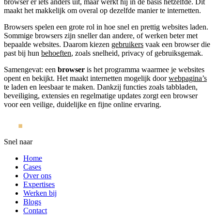
browser er iets anders uit, maar werkt hij in de basis hetzelfde. Dit
maakt het makkelijk om overal op dezelfde manier te internetten.
Browsers spelen een grote rol in hoe snel en prettig websites laden.
Sommige browsers zijn sneller dan andere, of werken beter met
bepaalde websites. Daarom kiezen
gebruikers
vaak een browser die
past bij hun
behoeften
, zoals snelheid, privacy of gebruiksgemak.
Samengevat: een
browser
is het programma waarmee je websites
opent en bekijkt. Het maakt internetten mogelijk door
webpagina’s
te laden en leesbaar te maken. Dankzij functies zoals tabbladen,
beveiliging, extensies en regelmatige updates zorgt een browser
voor een veilige, duidelijke en fijne online ervaring.
Snel naar
Home
Cases
Over ons
Expertises
Werken bij
Blogs
Contact