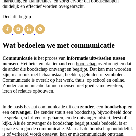
marketing en klantrelaties, en zorgt ervoor dat boodschappen
duidelijk en effectief worden overgebracht.
Deel dit begrip
Wat bedoelen we met communicatie
Communicatie
is het proces van
informatie uitwisselen tussen
mensen
. Het betekent dat iemand een
boodschap
overbrengt en dat
de ander die boodschap ontvangt en begrijpt. Dat kan met woorden
zijn, maar ook met lichaamstaal, beelden, geluiden of symbolen.
Communicatie is overal: op het werk, thuis, op school en online.
Zonder communicatie kunnen mensen niet goed samenwerken,
leren of relaties opbouwen.
In de basis bestaat communicatie uit een
zender
, een
boodschap
en
een
ontvanger
. De zender stuurt een boodschap, bijvoorbeeld door
te spreken, schrijven of gebaren, en de ontvanger luistert, leest of
kijkt. Als de ontvanger de boodschap begrijpt zoals bedoeld, is er
sprake van goede communicatie. Maar als de boodschap onduidelijk
is of verkeerd wordt opgevat, kan er miscommunicatie ontstaan.