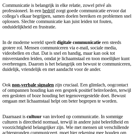
Communicatie is belangrijk in elke relatie, zowel privé als
professioneel. In een
bedrijf
zorgt goede communicatie ervoor dat
collega’s elkaar begrijpen, samen doelen bereiken en problemen snel
oplossen. Slechte communicatie kan juist leiden tot fouten,
onduidelijkheid en frustratie.
In de moderne wereld speelt
digitale communicatie
een steeds
grotere rol. Mensen communiceren via e-mail, sociale media,
videobellen en chat. Dat is snel en handig, maar kan ook tot
misverstanden leiden, omdat je lichaamstaal en toon moeilijker kunt
overbrengen. Daarom is het belangrijk om bewust te communiceren,
duidelijk, vriendelijk en met aandacht voor de ander.
Ook
non-verbale signalen
zijn cruciaal. Een glimlach, oogcontact
of ontspannen houding kan een gesprek positief beïnvloeden, terwijl
een gesloten of boze houding het tegenovergestelde doet. Bewust
omgaan met lichaamstaal helpt om beter begrepen te worden.
Daarnaast is
cultuur
van invloed op communicatie. In sommige
culturen is directheid normaal, terwijl in andere juist beleefdheid en
voorzichtigheid belangrijker zijn. Wie met mensen uit verschillende
achtergronden communiceert, moet hier rekening mee houden om