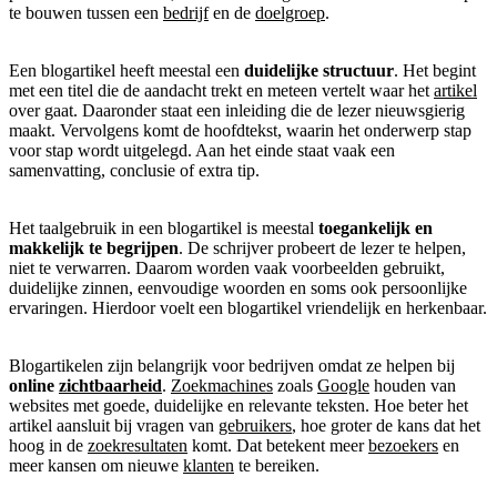
te bouwen tussen een
bedrijf
en de
doelgroep
.
Een blogartikel heeft meestal een
duidelijke structuur
. Het begint
met een titel die de aandacht trekt en meteen vertelt waar het
artikel
over gaat. Daaronder staat een inleiding die de lezer nieuwsgierig
maakt. Vervolgens komt de hoofdtekst, waarin het onderwerp stap
voor stap wordt uitgelegd. Aan het einde staat vaak een
samenvatting, conclusie of extra tip.
Het taalgebruik in een blogartikel is meestal
toegankelijk en
makkelijk te begrijpen
. De schrijver probeert de lezer te helpen,
niet te verwarren. Daarom worden vaak voorbeelden gebruikt,
duidelijke zinnen, eenvoudige woorden en soms ook persoonlijke
ervaringen. Hierdoor voelt een blogartikel vriendelijk en herkenbaar.
Blogartikelen zijn belangrijk voor bedrijven omdat ze helpen bij
online
zichtbaarheid
.
Zoekmachines
zoals
Google
houden van
websites met goede, duidelijke en relevante teksten. Hoe beter het
artikel aansluit bij vragen van
gebruikers
, hoe groter de kans dat het
hoog in de
zoekresultaten
komt. Dat betekent meer
bezoekers
en
meer kansen om nieuwe
klanten
te bereiken.