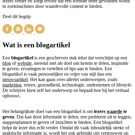
lezers verder en zorgt ervoor dat een website beter gevonden wordt
in zoekmachines door waardevolle content te bieden.
Deel dit begrip
Wat is een blogartikel
Een
blogartikel
is een geschreven stuk tekst dat verschijnt op een
blog
of
website
, meestal met als doel om kennis te delen, inspiratie
te geven, ervaringen te vertellen of tips aan te bieden. Een
blogartikel is vaak persoonlijker en vrijer van stijl dan een
nieuwsartikel
. Het kan gaan over allerlei onderwerpen, zoals
marketing
, reizen, gezondheid, technologie, ondernemen of lifestyle.
De schrijver kiest zelf het onderwerp en bepaalt hoe hij het verhaal
opbouwt.
Het belangrijkste doel van een blogartikel is om
lezers
waarde
te
geven
. Dat kan door informatie te delen, een probleem uit te leggen,
stappenplannen te geven of inzichten te bieden. Een blogartikel
helpt de lezer dus echt verder. Omdat dit vaak inhoudelijk sterke of
praktische informatie is, wordt het ook gebruikt om vertrouwen op