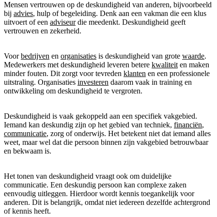
Mensen vertrouwen op de deskundigheid van anderen, bijvoorbeeld
bij
advies
, hulp of begeleiding. Denk aan een vakman die een klus
uitvoert of een
adviseur
die meedenkt. Deskundigheid geeft
vertrouwen en zekerheid.
Voor
bedrijven
en
organisaties
is deskundigheid van grote
waarde
.
Medewerkers met deskundigheid leveren betere
kwaliteit
en maken
minder fouten. Dit zorgt voor tevreden
klanten
en een professionele
uitstraling. Organisaties
investeren
daarom vaak in training en
ontwikkeling om deskundigheid te vergroten.
Deskundigheid is vaak gekoppeld aan een specifiek vakgebied.
Iemand kan deskundig zijn op het gebied van techniek,
financiën
,
communicatie
, zorg of onderwijs. Het betekent niet dat iemand alles
weet, maar wel dat die persoon binnen zijn vakgebied betrouwbaar
en bekwaam is.
Het tonen van deskundigheid vraagt ook om duidelijke
communicatie. Een deskundig persoon kan complexe zaken
eenvoudig uitleggen. Hierdoor wordt kennis toegankelijk voor
anderen. Dit is belangrijk, omdat niet iedereen dezelfde achtergrond
of kennis heeft.