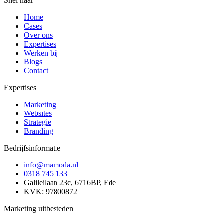
Snel naar
Home
Cases
Over ons
Expertises
Werken bij
Blogs
Contact
Expertises
Marketing
Websites
Strategie
Branding
Bedrijfsinformatie
info@mamoda.nl
0318 745 133
Galileilaan 23c, 6716BP, Ede
KVK: 97800872
Marketing uitbesteden