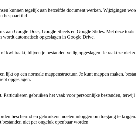
n kunnen tegelijk aan hetzelfde document werken. Wijzigingen worden
n bespaart tijd.
k aan Google Docs, Google Sheets en Google Slides. Met deze tools k
e en wordt automatisch opgeslagen in Google Drive.
 kwijtraakt, blijven je bestanden veilig opgeslagen. Je raakt ze niet z
 en lijkt op een normale mappenstructuur. Je kunt mappen maken, best
 hebt opgeslagen.
. Particulieren gebruiken het vaak voor persoonlijke bestanden, terwijl
orden beschermd en gebruikers moeten inloggen om toegang te krijgen. 
at bestanden niet per ongeluk openbaar worden.