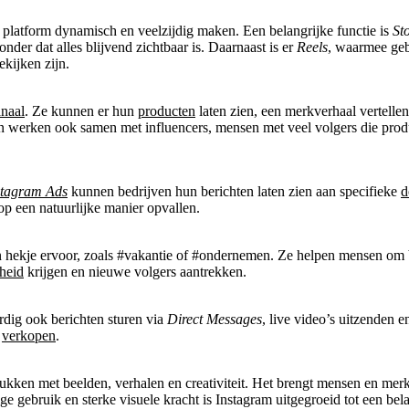
t platform dynamisch en veelzijdig maken. Een belangrijke functie is
St
er dat alles blijvend zichtbaar is. Daarnaast is er
Reels
, waarmee geb
ekijken zijn.
naal
. Ze kunnen er hun
producten
laten zien, een merkverhaal vertelle
en werken ook samen met influencers, mensen met veel volgers die prod
stagram Ads
kunnen bedrijven hun berichten laten zien aan specifieke
d
p een natuurlijke manier opvallen.
n hekje ervoor, zoals #vakantie of #ondernemen. Ze helpen mensen om 
rheid
krijgen en nieuwe volgers aantrekken.
rdig ook berichten sturen via
Direct Messages
, live video’s uitzenden 
e
verkopen
.
ukken met beelden, verhalen en creativiteit. Het brengt mensen en merke
dige gebruik en sterke visuele kracht is Instagram uitgegroeid tot een b