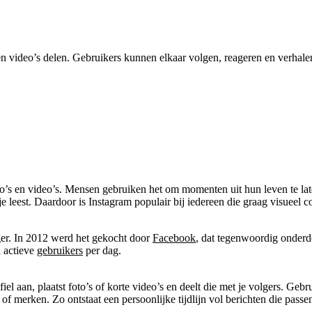
n video’s delen. Gebruikers kunnen elkaar volgen, reageren en verhale
to’s en video’s. Mensen gebruiken het om momenten uit hun leven te late
t je leest. Daardoor is Instagram populair bij iedereen die graag visueel
er. In 2012 werd het gekocht door
Facebook
, dat tegenwoordig onderde
n actieve
gebruikers
per dag.
l aan, plaatst foto’s of korte video’s en deelt die met je volgers. Gebr
f merken. Zo ontstaat een persoonlijke tijdlijn vol berichten die passen