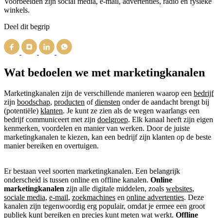
Voorbeelden zijn social media, e-mail, advertenties, radio en fysieke
winkels.
Deel dit begrip
Wat bedoelen we met marketingkanalen
Marketingkanalen zijn de verschillende manieren waarop een
bedrijf
zijn
boodschap
,
producten
of
diensten
onder de aandacht brengt bij
(potentiële)
klanten
. Je kunt ze zien als de wegen waarlangs een
bedrijf communiceert met zijn
doelgroep
. Elk kanaal heeft zijn eigen
kenmerken, voordelen en manier van werken. Door de juiste
marketingkanalen te kiezen, kan een bedrijf zijn klanten op de beste
manier bereiken en overtuigen.
Er bestaan veel soorten marketingkanalen. Een belangrijk
onderscheid is tussen online en offline kanalen.
Online
marketingkanalen
zijn alle digitale middelen, zoals
websites
,
sociale media
,
e-mail
,
zoekmachines
en
online advertenties
. Deze
kanalen zijn tegenwoordig erg populair, omdat je ermee een groot
publiek
kunt bereiken en precies kunt meten wat werkt.
Offline