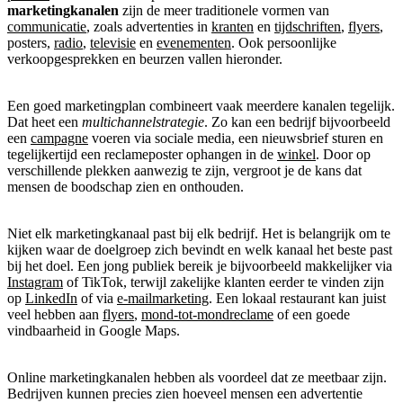
marketingkanalen
zijn de meer traditionele vormen van
communicatie
, zoals advertenties in
kranten
en
tijdschriften
,
flyers
,
posters,
radio
,
televisie
en
evenementen
. Ook persoonlijke
verkoopgesprekken en beurzen vallen hieronder.
Een goed marketingplan combineert vaak meerdere kanalen tegelijk.
Dat heet een
multichannelstrategie
. Zo kan een bedrijf bijvoorbeeld
een
campagne
voeren via sociale media, een nieuwsbrief sturen en
tegelijkertijd een reclameposter ophangen in de
winkel
. Door op
verschillende plekken aanwezig te zijn, vergroot je de kans dat
mensen de boodschap zien en onthouden.
Niet elk marketingkanaal past bij elk bedrijf. Het is belangrijk om te
kijken waar de doelgroep zich bevindt en welk kanaal het beste past
bij het doel. Een jong publiek bereik je bijvoorbeeld makkelijker via
Instagram
of TikTok, terwijl zakelijke klanten eerder te vinden zijn
op
LinkedIn
of via
e-mailmarketing
. Een lokaal restaurant kan juist
veel hebben aan
flyers
,
mond-tot-mondreclame
of een goede
vindbaarheid in Google Maps.
Online marketingkanalen hebben als voordeel dat ze meetbaar zijn.
Bedrijven kunnen precies zien hoeveel mensen een advertentie