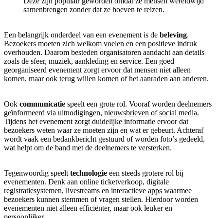
Deze zijn populair geworden omdat ze mensen wereldwijd
samenbrengen zonder dat ze hoeven te reizen.
Een belangrijk onderdeel van een evenement is de
beleving
.
Bezoekers
moeten zich welkom voelen en een positieve indruk
overhouden. Daarom besteden organisatoren aandacht aan details
zoals de sfeer, muziek, aankleding en service. Een goed
georganiseerd evenement zorgt ervoor dat mensen niet alleen
komen, maar ook terug willen komen of het aanraden aan anderen.
Ook
communicatie
speelt een grote rol. Vooraf worden deelnemers
geïnformeerd via uitnodigingen,
nieuwsbrieven
of
social media
.
Tijdens het evenement zorgt duidelijke informatie ervoor dat
bezoekers weten waar ze moeten zijn en wat er gebeurt. Achteraf
wordt vaak een bedankbericht gestuurd of worden foto’s gedeeld,
wat helpt om de band met de deelnemers te versterken.
Tegenwoordig speelt
technologie
een steeds grotere rol bij
evenementen. Denk aan online ticketverkoop, digitale
registratiesystemen, livestreams en interactieve
apps
waarmee
bezoekers kunnen stemmen of vragen stellen. Hierdoor worden
evenementen niet alleen efficiënter, maar ook leuker en
persoonlijker.