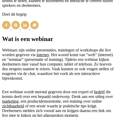
kennis te delen, klanten te informeren en interactie te creëren tussen
sprekers en deelnemers.
Deel dit begrip
Wat is een webinar
Webinars zijn online presentaties, trainingen of workshops die live
worden gegeven via
internet
. Het woord komt van “web” (internet)
en “seminar” (presentatie of training). Tijdens een webinar kijken
deelnemers mee vanaf hun computer, tablet of telefoon. Ze hoeven
dus nergens naartoe te reizen. Vaak kunnen ze ook vragen stellen of
reageren via de chat, waardoor het voelt als een interactieve
bijeenkomst.
Een webinar wordt meestal gegeven door een expert of
bedrijf
die
kennis deelt over een bepaald onderwerp. Denk aan een uitleg over
marketing
, een productdemonstratie, een training over online
zichtbaarheid
of een sessie waarin je praktische tips krijgt.
Deelnemers melden zich vooraf aan en krijgen daarna een link om
live mee te kijken op het afgesproken moment.