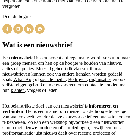
helpen om contact te houden met klanten en de betrokkenheid te
vergroten.
Deel dit begrip
Wat is een nieuwsbrief
Een
nieuwsbrief
is een bericht dat regelmatig wordt verstuurd naar
een groep mensen om hen op de hoogte te houden van nieuws,
acties
of updates. Meestal gebeurt dit via
e-mail
, maar
nieuwsbrieven kunnen ook via andere kanalen worden gedeeld,
zoals
WhatsApp
of
sociale media
.
Bedrijven
,
organisaties
en ook
zelfstandigen gebruiken nieuwsbrieven om contact te houden met
hun
klanten
, volgers of leden.
Het belangrijkste doel van een nieuwsbrief is
informeren en
verbinden
. Het is een manier om mensen op de hoogte te brengen
van wat er speelt, zonder dat ze daarvoor actief een
website
hoeven
te bezoeken. Zo kan een
webshop
bijvoorbeeld een nieuwsbrief
sturen met nieuwe
producten
of
aanbiedingen
, terwijl een non-
profitorganisatie juist nieuws deelt over recente projecten of