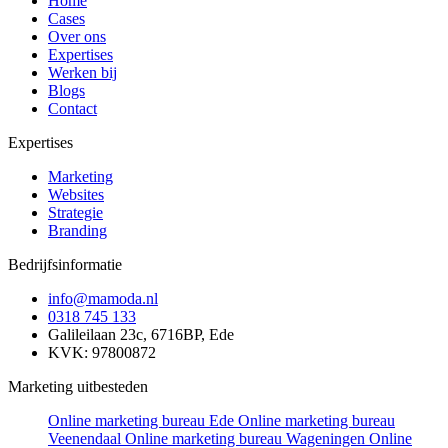
Home
Cases
Over ons
Expertises
Werken bij
Blogs
Contact
Expertises
Marketing
Websites
Strategie
Branding
Bedrijfsinformatie
info@mamoda.nl
0318 745 133
Galileilaan 23c, 6716BP, Ede
KVK: 97800872
Marketing uitbesteden
Online marketing bureau Ede
Online marketing bureau
Veenendaal
Online marketing bureau Wageningen
Online