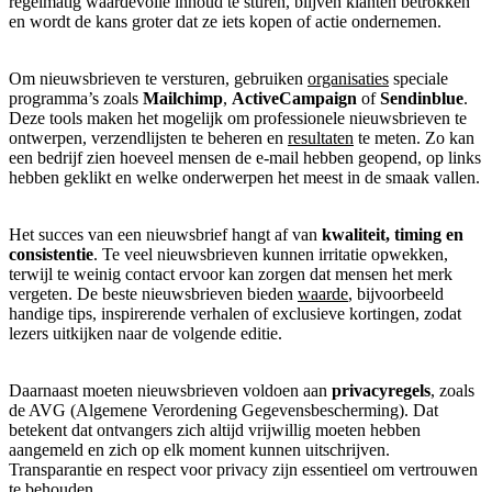
regelmatig waardevolle inhoud te sturen, blijven klanten betrokken
en wordt de kans groter dat ze iets kopen of actie ondernemen.
Om nieuwsbrieven te versturen, gebruiken
organisaties
speciale
programma’s zoals
Mailchimp
,
ActiveCampaign
of
Sendinblue
.
Deze tools maken het mogelijk om professionele nieuwsbrieven te
ontwerpen, verzendlijsten te beheren en
resultaten
te meten. Zo kan
een bedrijf zien hoeveel mensen de e-mail hebben geopend, op links
hebben geklikt en welke onderwerpen het meest in de smaak vallen.
Het succes van een nieuwsbrief hangt af van
kwaliteit, timing en
consistentie
. Te veel nieuwsbrieven kunnen irritatie opwekken,
terwijl te weinig contact ervoor kan zorgen dat mensen het merk
vergeten. De beste nieuwsbrieven bieden
waarde
, bijvoorbeeld
handige tips, inspirerende verhalen of exclusieve kortingen, zodat
lezers uitkijken naar de volgende editie.
Daarnaast moeten nieuwsbrieven voldoen aan
privacyregels
, zoals
de AVG (Algemene Verordening Gegevensbescherming). Dat
betekent dat ontvangers zich altijd vrijwillig moeten hebben
aangemeld en zich op elk moment kunnen uitschrijven.
Transparantie en respect voor privacy zijn essentieel om vertrouwen
te behouden.