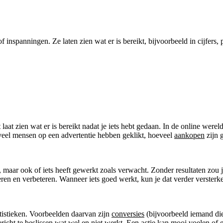
f inspanningen. Ze laten zien wat er is bereikt, bijvoorbeeld in cijfers,
 laat zien wat er is bereikt nadat je iets hebt gedaan. In de online wer
veel mensen op een advertentie hebben geklikt, hoeveel
aankopen
zijn 
, maar ook of iets heeft gewerkt zoals verwacht. Zonder resultaten zou 
ren en verbeteren. Wanneer iets goed werkt, kun je dat verder versterke
atistieken. Voorbeelden daarvan zijn
conversies
(bijvoorbeeld iemand die 
richt te beslissen wat wel en niet werkt. Een actie kan mooi voelen of go