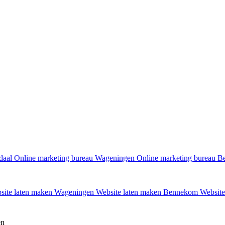
daal
Online marketing bureau Wageningen
Online marketing bureau 
site laten maken Wageningen
Website laten maken Bennekom
Website
en