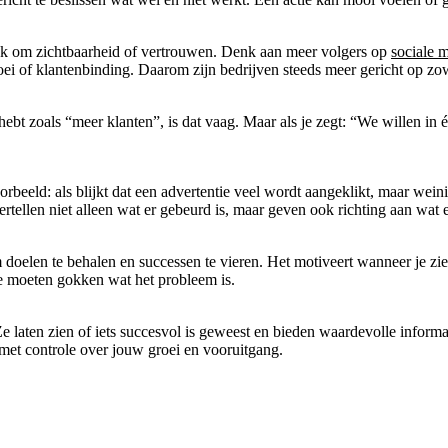
t ook om zichtbaarheid of vertrouwen. Denk aan meer volgers op
sociale 
roei of klantenbinding. Daarom zijn bedrijven steeds meer gericht op zowe
 hebt zoals “meer klanten”, is dat vaag. Maar als je zegt: “We willen 
beeld: als blijkt dat een advertentie veel wordt aangeklikt, maar weini
ertellen niet alleen wat er gebeurd is, maar geven ook richting aan wat e
doelen te behalen en successen te vieren. Het motiveert wanneer je zie
e moeten gokken wat het probleem is.
 laten zien of iets succesvol is geweest en bieden waardevolle informati
n met controle over jouw groei en vooruitgang.