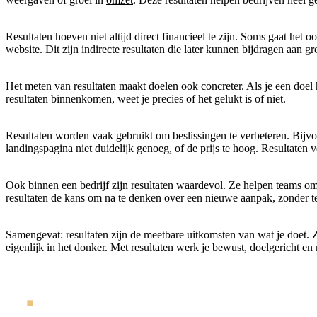
Resultaten hoeven niet altijd direct financieel te zijn. Soms gaat he
website. Dit zijn indirecte resultaten die later kunnen bijdragen aan g
Het meten van resultaten maakt doelen ook concreter. Als je een doel
resultaten binnenkomen, weet je precies of het gelukt is of niet.
Resultaten worden vaak gebruikt om beslissingen te verbeteren. Bijvoor
landingspagina niet duidelijk genoeg, of de prijs te hoog. Resultaten v
Ook binnen een bedrijf zijn resultaten waardevol. Ze helpen teams om 
resultaten de kans om na te denken over een nieuwe aanpak, zonder t
Samengevat: resultaten zijn de meetbare uitkomsten van wat je doet. Ze
eigenlijk in het donker. Met resultaten werk je bewust, doelgericht e