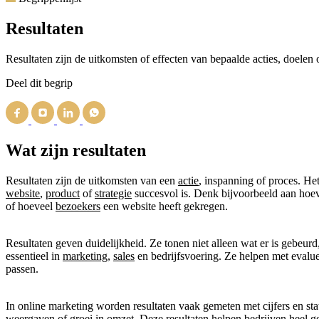
Resultaten
Resultaten zijn de uitkomsten of effecten van bepaalde acties, doelen o
Deel dit begrip
Wat zijn resultaten
Resultaten zijn de uitkomsten van een
actie
, inspanning of proces. Het
website
,
product
of
strategie
succesvol is. Denk bijvoorbeeld aan hoe
of hoeveel
bezoekers
een website heeft gekregen.
Resultaten geven duidelijkheid. Ze tonen niet alleen wat er is gebeurd
essentieel in
marketing
,
sales
en bedrijfsvoering. Ze helpen met evalue
passen.
In online marketing worden resultaten vaak gemeten met cijfers en st
weergaven of groei in
omzet
. Deze resultaten helpen bedrijven heel ge