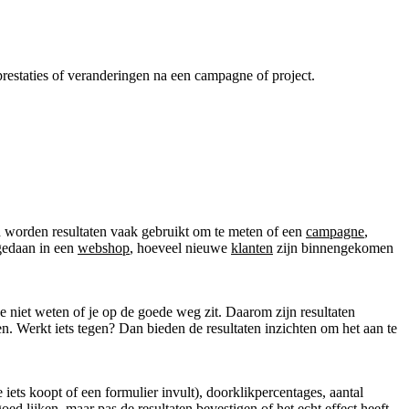
 prestaties of veranderingen na een campagne of project.
eld worden resultaten vaak gebruikt om te meten of een
campagne
,
gedaan in een
webshop
, hoeveel nieuwe
klanten
zijn binnengekomen
je niet weten of je op de goede weg zit. Daarom zijn resultaten
n. Werkt iets tegen? Dan bieden de resultaten inzichten om het aan te
iets koopt of een formulier invult), doorklikpercentages, aantal
ed lijken, maar pas de resultaten bevestigen of het echt effect heeft.