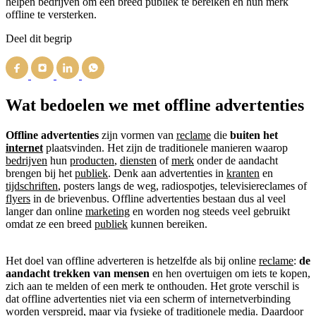
helpen bedrijven om een breed publiek te bereiken en hun merk
offline te versterken.
Deel dit begrip
Wat bedoelen we met offline advertenties
Offline advertenties
zijn vormen van
reclame
die
buiten het
internet
plaatsvinden. Het zijn de traditionele manieren waarop
bedrijven
hun
producten
,
diensten
of
merk
onder de aandacht
brengen bij het
publiek
. Denk aan advertenties in
kranten
en
tijdschriften
, posters langs de weg, radiospotjes, televisiereclames of
flyers
in de brievenbus. Offline advertenties bestaan dus al veel
langer dan online
marketing
en worden nog steeds veel gebruikt
omdat ze een breed
publiek
kunnen bereiken.
Het doel van offline adverteren is hetzelfde als bij online
reclame
:
de
aandacht trekken van mensen
en hen overtuigen om iets te kopen,
zich aan te melden of een merk te onthouden. Het grote verschil is
dat offline advertenties niet via een scherm of internetverbinding
worden verspreid, maar via fysieke of traditionele media. Daardoor