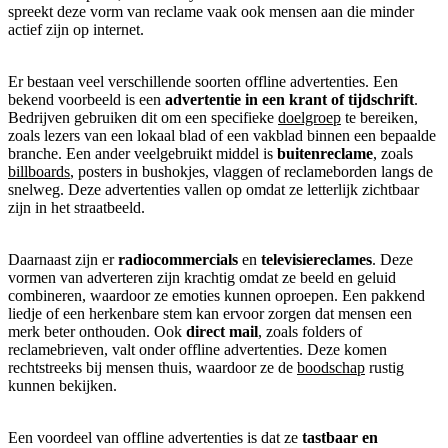
spreekt deze vorm van reclame vaak ook mensen aan die minder
actief zijn op internet.
Er bestaan veel verschillende soorten offline advertenties. Een
bekend voorbeeld is een
advertentie in een krant of tijdschrift
.
Bedrijven gebruiken dit om een specifieke
doelgroep
te bereiken,
zoals lezers van een lokaal blad of een vakblad binnen een bepaalde
branche. Een ander veelgebruikt middel is
buitenreclame
, zoals
billboards
, posters in bushokjes, vlaggen of reclameborden langs de
snelweg. Deze advertenties vallen op omdat ze letterlijk zichtbaar
zijn in het straatbeeld.
Daarnaast zijn er
radiocommercials
en
televisiereclames
. Deze
vormen van adverteren zijn krachtig omdat ze beeld en geluid
combineren, waardoor ze emoties kunnen oproepen. Een pakkend
liedje of een herkenbare stem kan ervoor zorgen dat mensen een
merk beter onthouden. Ook
direct mail
, zoals folders of
reclamebrieven, valt onder offline advertenties. Deze komen
rechtstreeks bij mensen thuis, waardoor ze de
boodschap
rustig
kunnen bekijken.
Een voordeel van offline advertenties is dat ze
tastbaar en