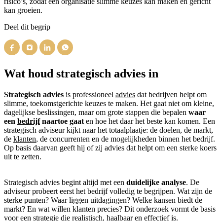
risico’s, zodat een organisatie slimme keuzes kan maken en gericht
kan groeien.
Deel dit begrip
Wat houd strategisch advies in
Strategisch advies
is professioneel
advies
dat bedrijven helpt om
slimme, toekomstgerichte keuzes te maken. Het gaat niet om kleine,
dagelijkse beslissingen, maar om grote stappen die bepalen
waar
een
bedrijf
naartoe gaat
en hoe het daar het beste kan komen. Een
strategisch adviseur kijkt naar het totaalplaatje: de doelen, de markt,
de
klanten
, de concurrenten en de mogelijkheden binnen het bedrijf.
Op basis daarvan geeft hij of zij advies dat helpt om een sterke koers
uit te zetten.
Strategisch advies begint altijd met een
duidelijke analyse
. De
adviseur probeert eerst het bedrijf volledig te begrijpen. Wat zijn de
sterke punten? Waar liggen uitdagingen? Welke kansen biedt de
markt? En wat willen klanten precies? Dit onderzoek vormt de basis
voor een
strategie
die realistisch, haalbaar en effectief is.