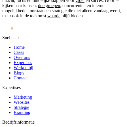
inzicht, focus en duidelijke stappen voor
groei
en succes. Door te
kijken naar kansen,
doelgroepen
, concurrenten en interne
mogelijkheden ontstaat een strategie die niet alleen vandaag werkt,
maar ook in de toekomst
waarde
blijft bieden.
Snel naar
Home
Cases
Over ons
Expertises
Werken bij
Blogs
Contact
Expertises
Marketing
Websites
Strategie
Branding
Bedrijfsinformatie