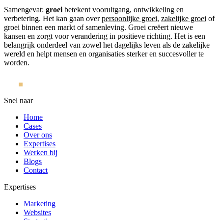
Samengevat:
groei
betekent vooruitgang, ontwikkeling en
verbetering. Het kan gaan over
persoonlijke groei
,
zakelijke groei
of
groei binnen een markt of samenleving. Groei creëert nieuwe
kansen en zorgt voor verandering in positieve richting. Het is een
belangrijk onderdeel van zowel het dagelijks leven als de zakelijke
wereld en helpt mensen en organisaties sterker en succesvoller te
worden.
Snel naar
Home
Cases
Over ons
Expertises
Werken bij
Blogs
Contact
Expertises
Marketing
Websites