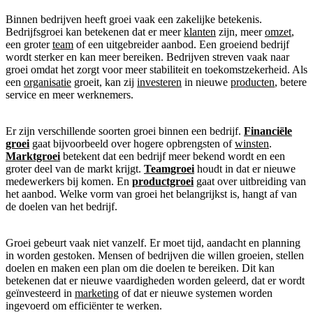
Binnen bedrijven heeft groei vaak een zakelijke betekenis.
Bedrijfsgroei kan betekenen dat er meer
klanten
zijn, meer
omzet
,
een groter
team
of een uitgebreider aanbod. Een groeiend bedrijf
wordt sterker en kan meer bereiken. Bedrijven streven vaak naar
groei omdat het zorgt voor meer stabiliteit en toekomstzekerheid. Als
een
organisatie
groeit, kan zij
investeren
in nieuwe
producten
, betere
service en meer werknemers.
Er zijn verschillende soorten groei binnen een bedrijf.
Financiële
groei
gaat bijvoorbeeld over hogere opbrengsten of
winsten
.
Marktgroei
betekent dat een bedrijf meer bekend wordt en een
groter deel van de markt krijgt.
Teamgroei
houdt in dat er nieuwe
medewerkers bij komen. En
productgroei
gaat over uitbreiding van
het aanbod. Welke vorm van groei het belangrijkst is, hangt af van
de doelen van het bedrijf.
Groei gebeurt vaak niet vanzelf. Er moet tijd, aandacht en planning
in worden gestoken. Mensen of bedrijven die willen groeien, stellen
doelen en maken een plan om die doelen te bereiken. Dit kan
betekenen dat er nieuwe vaardigheden worden geleerd, dat er wordt
geïnvesteerd in
marketing
of dat er nieuwe systemen worden
ingevoerd om efficiënter te werken.