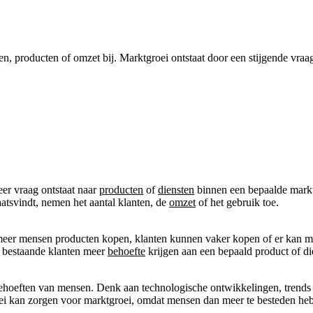
n, producten of omzet bij. Marktgroei ontstaat door een stijgende vraag
eer vraag ontstaat naar
producten
of
diensten
binnen een bepaalde markt.
aatsvindt, nemen het aantal klanten, de
omzet
of het gebruik toe.
 meer mensen producten kopen, klanten kunnen vaker kopen of er kan 
 bestaande klanten meer
behoefte
krijgen aan een bepaald product of di
hoeften van mensen. Denk aan technologische ontwikkelingen, trends of 
ei kan zorgen voor marktgroei, omdat mensen dan meer te besteden he