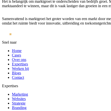
Het is belangrijk om marktgroei te onderscheiden van bedrijfs groei. M
marktaandeel te winnen, maar dit is vaak lastiger dan groeien in een m
Samenvattend is marktgroei het groter worden van een markt door meer 
omdat het ruimte biedt voor innovatie, uitbreiding en toekomstgericht
Snel naar
Home
Cases
Over ons
Expertises
Werken bij
Blogs
Contact
Expertises
Marketing
Websites
Strategie
Branding