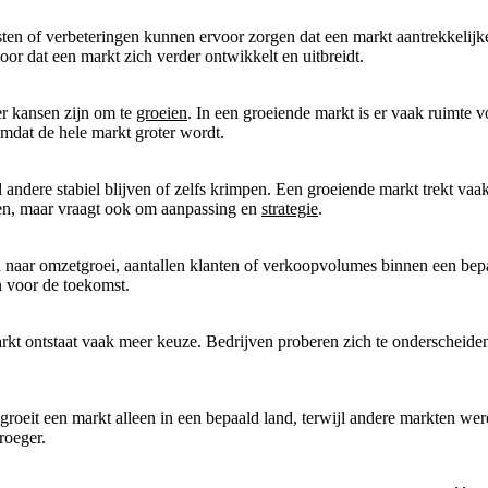
ten of verbeteringen kunnen ervoor zorgen dat een markt aantrekkelijk
or dat een markt zich verder ontwikkelt en uitbreidt.
 er kansen zijn om te
groeien
. In een groeiende markt is er vaak ruimte
mdat de hele markt groter wordt.
l andere stabiel blijven of zelfs krimpen. Een groeiende markt trekt vaa
sen, maar vraagt ook om aanpassing en
strategie
.
n naar omzetgroei, aantallen klanten of verkoopvolumes binnen een bepa
n voor de toekomst.
kt ontstaat vaak meer keuze. Bedrijven proberen zich te onderscheiden
groeit een markt alleen in een bepaald land, terwijl andere markten wer
roeger.