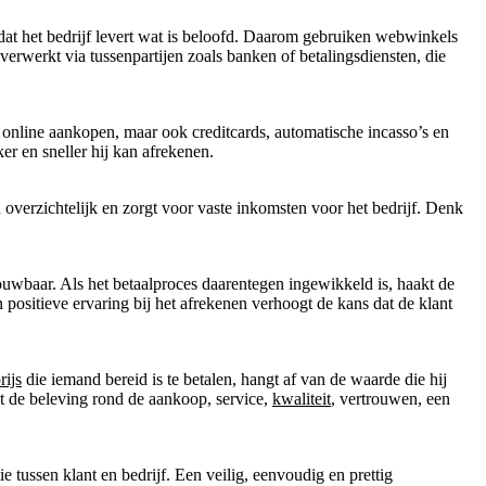
 dat het bedrijf levert wat is beloofd. Daarom gebruiken webwinkels
verwerkt via tussenpartijen zoals banken of betalingsdiensten, die
nline aankopen, maar ook creditcards, automatische incasso’s en
r en sneller hij kan afrekenen.
n overzichtelijk en zorgt voor vaste inkomsten voor het bedrijf. Denk
rouwbaar. Als het betaalproces daarentegen ingewikkeld is, haakt de
n positieve ervaring bij het afrekenen verhoogt de kans dat de klant
rijs
die iemand bereid is te betalen, hangt af van de waarde die hij
lt de beleving rond de aankoop, service,
kwaliteit
, vertrouwen, een
e tussen klant en bedrijf. Een veilig, eenvoudig en prettig