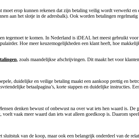
nt moet erop kunnen rekenen dat zijn betaling veilig wordt verwerkt en
nnen aan het slotje in de adresbalk). Ook worden betalingen regelmatig 
en tegemoet te komen. In Nederland is iDEAL het meest gebruikt voor o
ulairder. Hoe meer keuzemogelijkheden een klant heeft, hoe makkelijke
talingen
, zoals maandelijkse afschrijvingen. Dit maakt het voor klante
oepele, duidelijke en veilige betaling maakt een aankoop prettig en bet
vriendelijke betaalpagina’s, korte stappen en duidelijke instructies. Ee
. Mensen denken bewust of onbewust na over wat iets hen waard is. De
p
t, voelt vaak meer waard dan iets wat alleen goedkoop is. Daarom spee
t sluitstuk van de koop, maar ook een belangrijk onderdeel van de relati