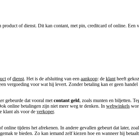
en product of dienst. Dit kan contant, met pin, creditcard of online. Ee
uct
of
dienst
. Het is de afsluiting van een
aankoop
: de
klant
heeft gekoze
 een vergoeding voor wat hij levert. Zonder betaling kan er geen handel
er gebeurde dat vooral met
contant geld
, zoals munten en biljetten.
 Ook online betalingen zijn niet meer weg te denken. In
webwinkels
word
e klant als voor de
verkoper
.
of online tijdens het afrekenen. In andere gevallen gebeurt dat later, 
gemak te bieden. Zo kan iemand zelf kiezen hoe en wanneer hij betaalt