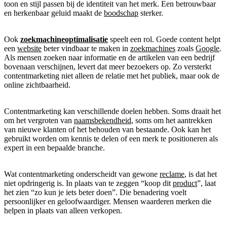
toon en stijl passen bij de identiteit van het merk. Een betrouwbaar
en herkenbaar geluid maakt de
boodschap
sterker.
Ook
zoekmachineoptimalisatie
speelt een rol. Goede content helpt
een
website
beter vindbaar te maken in
zoekmachines
zoals
Google
.
Als mensen zoeken naar informatie en de artikelen van een bedrijf
bovenaan verschijnen, levert dat meer bezoekers op. Zo versterkt
contentmarketing niet alleen de relatie met het publiek, maar ook de
online zichtbaarheid.
Contentmarketing kan verschillende doelen hebben. Soms draait het
om het vergroten van
naamsbekendheid
, soms om het aantrekken
van nieuwe klanten of het behouden van bestaande. Ook kan het
gebruikt worden om kennis te delen of een merk te positioneren als
expert in een bepaalde branche.
Wat contentmarketing onderscheidt van gewone
reclame
, is dat het
niet opdringerig is. In plaats van te zeggen “koop dit
product
”, laat
het zien “zo kun je iets beter doen”. Die benadering voelt
persoonlijker en geloofwaardiger. Mensen waarderen merken die
helpen in plaats van alleen verkopen.