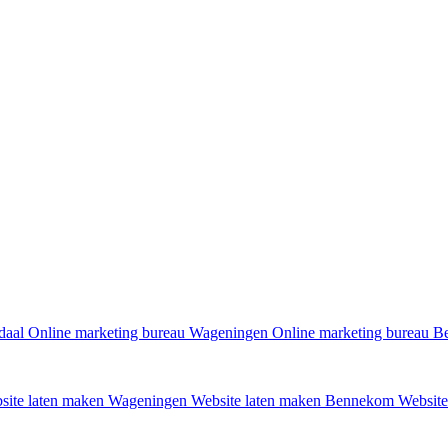
daal
Online marketing bureau Wageningen
Online marketing bureau 
site laten maken Wageningen
Website laten maken Bennekom
Website