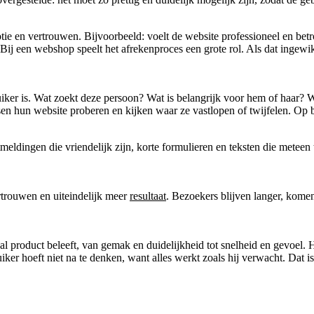
ie en vertrouwen. Bijvoorbeeld: voelt de website professioneel en betro
ij een webshop speelt het afrekenproces een grote rol. Als dat ingewikke
iker is. Wat zoekt deze persoon? Wat is belangrijk voor hem of haar? 
sen hun website proberen en kijken waar ze vastlopen of twijfelen. Op 
eldingen die vriendelijk zijn, korte formulieren en teksten die meteen 
rtrouwen en uiteindelijk meer
resultaat
. Bezoekers blijven langer, kome
l product beleeft, van gemak en duidelijkheid tot snelheid en gevoel. 
iker hoeft niet na te denken, want alles werkt zoals hij verwacht. Dat i