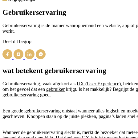
Gebruikerservaring
Gebruikerservaring is de manier waarop iemand een website, app of prod
werkt.
Deel dit begrip
wat betekent gebruikerservaring
Gebruikerservaring, vaak afgekort als
UX (User Experience)
, beteke
om het gevoel dat een
gebruiker
krijgt. Is het makkelijk? Begrijpt de 
gebruikerservaring goed.
Een goede gebruikerservaring ontstaat wanneer alles logisch en moeit
geschreven. Knoppen staan op de juiste plekken, pagina’s laden snel en
Wanneer de gebruikerservaring slecht is, merkt de bezoeker dat metee
iemand dan snel weg klikt. Het doel van UX is juist precies het tegenov