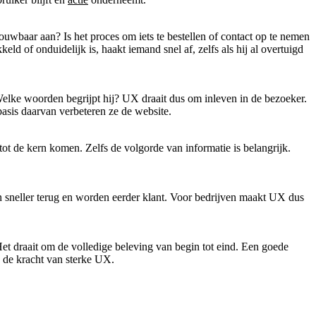
uwbaar aan? Is het proces om iets te bestellen of contact op te nemen
ld of onduidelijk is, haakt iemand snel af, zelfs als hij al overtuigd
Welke woorden begrijpt hij? UX draait dus om inleven in de bezoeker.
basis daarvan verbeteren ze de website.
tot de kern komen. Zelfs de volgorde van informatie is belangrijk.
n sneller terug en worden eerder klant. Voor bedrijven maakt UX dus
Het draait om de volledige beleving van begin tot eind. Een goede
s de kracht van sterke UX.