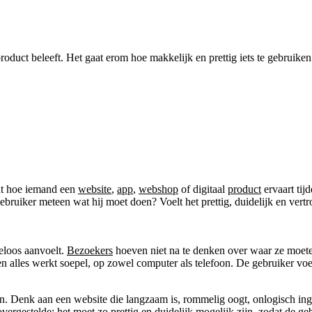
uct beleeft. Het gaat erom hoe makkelijk en prettig iets te gebruiken is
nt hoe iemand een
website
,
app
,
webshop
of digitaal
product
ervaart tij
gebruiker meteen wat hij moet doen? Voelt het prettig, duidelijk en vert
eloos aanvoelt.
Bezoekers
hoeven niet na te denken over waar ze moeten 
 alles werkt soepel, op zowel computer als telefoon. De gebruiker voelt
n. Denk aan een website die langzaam is, rommelig oogt, onlogisch inge
ergestelde: het moet zo prettig en duidelijk mogelijk zijn, zodat de geb