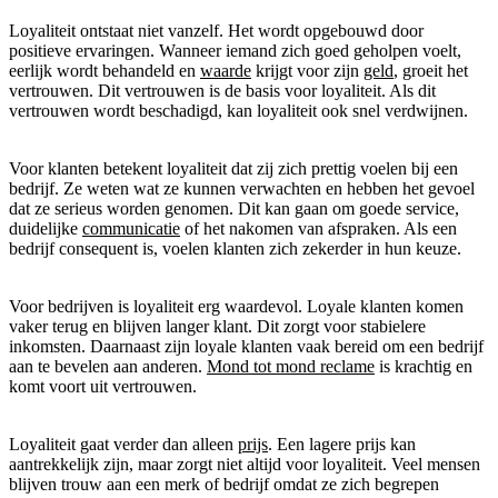
Loyaliteit ontstaat niet vanzelf. Het wordt opgebouwd door
positieve ervaringen. Wanneer iemand zich goed geholpen voelt,
eerlijk wordt behandeld en
waarde
krijgt voor zijn
geld
, groeit het
vertrouwen. Dit vertrouwen is de basis voor loyaliteit. Als dit
vertrouwen wordt beschadigd, kan loyaliteit ook snel verdwijnen.
Voor klanten betekent loyaliteit dat zij zich prettig voelen bij een
bedrijf. Ze weten wat ze kunnen verwachten en hebben het gevoel
dat ze serieus worden genomen. Dit kan gaan om goede service,
duidelijke
communicatie
of het nakomen van afspraken. Als een
bedrijf consequent is, voelen klanten zich zekerder in hun keuze.
Voor bedrijven is loyaliteit erg waardevol. Loyale klanten komen
vaker terug en blijven langer klant. Dit zorgt voor stabielere
inkomsten. Daarnaast zijn loyale klanten vaak bereid om een bedrijf
aan te bevelen aan anderen.
Mond tot mond reclame
is krachtig en
komt voort uit vertrouwen.
Loyaliteit gaat verder dan alleen
prijs
. Een lagere prijs kan
aantrekkelijk zijn, maar zorgt niet altijd voor loyaliteit. Veel mensen
blijven trouw aan een merk of bedrijf omdat ze zich begrepen