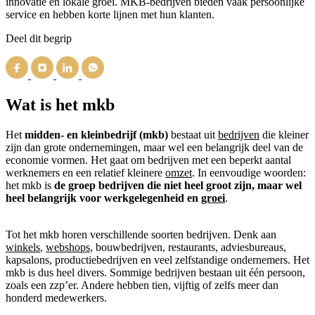
innovatie en lokale groei. MKB-bedrijven bieden vaak persoonlijke
service en hebben korte lijnen met hun klanten.
Deel dit begrip
Wat is het mkb
Het
midden- en kleinbedrijf (mkb)
bestaat uit
bedrijven
die kleiner
zijn dan grote ondernemingen, maar wel een belangrijk deel van de
economie vormen. Het gaat om bedrijven met een beperkt aantal
werknemers en een relatief kleinere
omzet
. In eenvoudige woorden:
het mkb is
de groep bedrijven die niet heel groot zijn, maar wel
heel belangrijk voor werkgelegenheid en
groei
.
Tot het mkb horen verschillende soorten bedrijven. Denk aan
winkels
,
webshops
, bouwbedrijven, restaurants, adviesbureaus,
kapsalons, productiebedrijven en veel zelfstandige ondernemers. Het
mkb is dus heel divers. Sommige bedrijven bestaan uit één persoon,
zoals een zzp’er. Andere hebben tien, vijftig of zelfs meer dan
honderd medewerkers.