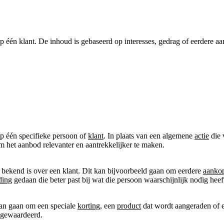
p één klant. De inhoud is gebaseerd op interesses, gedrag of eerdere a
op één specifieke persoon of
klant
. In plaats van een algemene
actie
die 
 om het aanbod relevanter en aantrekkelijker te maken.
l bekend is over een klant. Dit kan bijvoorbeeld gaan om eerdere
aanko
ding
gedaan die beter past bij wat die persoon waarschijnlijk nodig heeft
kan gaan om een speciale
korting
, een
product
dat wordt aangeraden of e
n gewaardeerd.