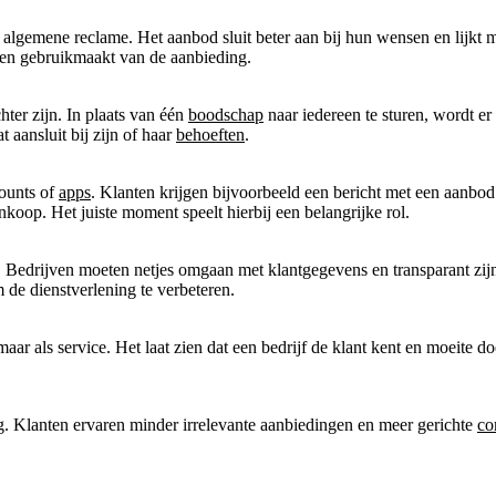
algemene reclame. Het aanbod sluit beter aan bij hun wensen en lijkt min
rt en gebruikmaakt van de aanbieding.
hter zijn. In plaats van één
boodschap
naar iedereen te sturen, wordt er
 aansluit bij zijn of haar
behoeften
.
counts of
apps
. Klanten krijgen bijvoorbeeld een bericht met een aanbod
koop. Het juiste moment speelt hierbij een belangrijke rol.
 Bedrijven moeten netjes omgaan met klantgegevens en transparant zij
 de dienstverlening te verbeteren.
 maar als service. Het laat zien dat een bedrijf de klant kent en moeite d
g. Klanten ervaren minder irrelevante aanbiedingen en meer gerichte
co