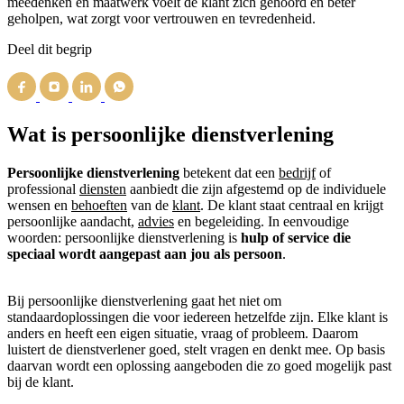
meedenken en maatwerk voelt de klant zich gehoord en beter
geholpen, wat zorgt voor vertrouwen en tevredenheid.
Deel dit begrip
Wat is persoonlijke dienstverlening
Persoonlijke dienstverlening
betekent dat een
bedrijf
of
professional
diensten
aanbiedt die zijn afgestemd op de individuele
wensen en
behoeften
van de
klant
. De klant staat centraal en krijgt
persoonlijke aandacht,
advies
en begeleiding. In eenvoudige
woorden: persoonlijke dienstverlening is
hulp of service die
speciaal wordt aangepast aan jou als persoon
.
Bij persoonlijke dienstverlening gaat het niet om
standaardoplossingen die voor iedereen hetzelfde zijn. Elke klant is
anders en heeft een eigen situatie, vraag of probleem. Daarom
luistert de dienstverlener goed, stelt vragen en denkt mee. Op basis
daarvan wordt een oplossing aangeboden die zo goed mogelijk past
bij de klant.