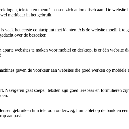
eeldingen, teksten en menu’s passen zich automatisch aan. De website h
 wel merkbaar in het gebruik.
 is vaak het eerste contactpunt met
klanten
. Als de website moeilijk te 
nagedacht over de bezoeker.
n aparte websites te maken voor mobiel en desktop, is er één website di
d.
achines
geven de voorkeur aan websites die goed werken op mobiele ap
t. Navigeren gaat soepel, teksten zijn goed leesbaar en formulieren zij
oen.
Mensen gebruiken hun telefoon onderweg, hun tablet op de bank en een 
rop aanpast.