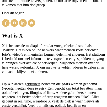
om snel informatie te verspreiden, zichtbaar te blijven en in contact
te komen met hun doelgroep.
Deel dit begrip
Wat is X
X is het sociale mediaplatform dat vroeger bekend stond als
Twitter
. Het is een online netwerk waar mensen korte berichten,
foto’s, video’s en meningen kunnen delen met anderen. Het platform
is bedoeld om snel informatie te verspreiden en gesprekken op gang
te brengen over actuele onderwerpen. Miljoenen mensen over de
hele wereld gebruiken X om nieuws te volgen, ideeën te delen en in
contact te blijven met anderen.
Op X plaatsen
gebruikers
berichten die
posts
worden genoemd
(vroeger heetten deze
tweets
). Een bericht kan tekst bevatten, maar
ook afbeeldingen, filmpjes of links. Andere gebruikers kunnen
reageren, het bericht delen of erop reageren met een “like”. Alles
gebeurt in real time, waardoor X vaak de plek is waar nieuws als
eerste verschijnt. Veel journalisten, politici,
bedrijven
en