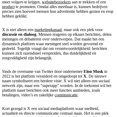
meer volgers te krijgen,
websitebezoekers
aan te trekken of een
product
te promoten. Omdat alles meetbaar is, kunnen bedrijven
precies zien hoeveel mensen hun advertentie hebben gezien en erop
hebben geklikt.
X is niet alleen een
marketingkanaal
, maar ook een plek voor
discussie en dialoog
. Mensen reageren op elkaars berichten, delen
meningen en debatteren over onderwerpen. Dat maakt het een
dynamisch platform waar meningen snel worden gevormd en
gedeeld. Tegelijk vraagt dat om verantwoordelijkheid: berichten
kunnen zich razendsnel verspreiden, dus duidelijkheid en
zorgvuldigheid zijn belangrijk.
Sinds de overname van Twitter door ondernemer
Elon Musk
in
2022 is het platform veranderd en omgedoopt tot
X
. De nieuwe
naam symboliseert een bredere visie: X wil niet alleen een sociaal
netwerk zijn, maar een “superapp” worden. In de toekomst wil het
platform naast berichten ook meer functies aanbieden, zoals
betalingen, video’s en zakelijke
communicatie
.
Kort gezegd is X een sociaal mediaplatform waar snelheid,
actualiteit en directe communicatie centraal staan. Het is een plek