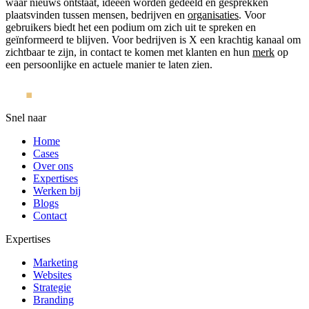
waar nieuws ontstaat, ideeën worden gedeeld en gesprekken
plaatsvinden tussen mensen, bedrijven en
organisaties
. Voor
gebruikers biedt het een podium om zich uit te spreken en
geïnformeerd te blijven. Voor bedrijven is X een krachtig kanaal om
zichtbaar te zijn, in contact te komen met klanten en hun
merk
op
een persoonlijke en actuele manier te laten zien.
Snel naar
Home
Cases
Over ons
Expertises
Werken bij
Blogs
Contact
Expertises
Marketing
Websites
Strategie
Branding