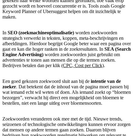
gekeken naar welke woorden klanten gebruiken, hoe vaak erop
gezocht wordt en hoeveel concurrentie er is. Tools zoals Google
Keyword Planner of Ubersuggest helpen om dit inzichtelijk te
maken.
In
SEO (zoekmachineoptimalisatie)
worden zoekwoorden
strategisch verwerkt in teksten, koppen, meta-beschrijvingen en
afbeeldingen. Hierdoor begrijpt Google beter waar een pagina over
gaat en kan die hoger ranken in de zoekresultaten. In
SEA (Search
Engine Advertising)
worden zoekwoorden juist gebruikt om
advertenties te tonen aan mensen die op die termen zoeken.
Bedrijven betalen dan per klik
(CPC, Cost per Click)
.
Een goed gekozen zoekwoord sluit aan bij de
intentie van de
zoeker
. Dat betekent dat de inhoud van de pagina moet passen bij
wat iemand echt wil weten of doen. Als iemand zoekt op “bloemen
bezorgen”, verwacht hij direct een mogelijkheid om bloemen te
bestellen, niet een lange uitleg over bloemensoorten.
Zoekwoorden veranderen ook mee met de tijd. Nieuwe trends,
seizoenen of technologische ontwikkelingen kunnen ervoor zorgen
dat mensen op andere termen gaan zoeken. Daarom blijven
bedrijven hun zoekwoorden regelmatig bijwerken om relevant te