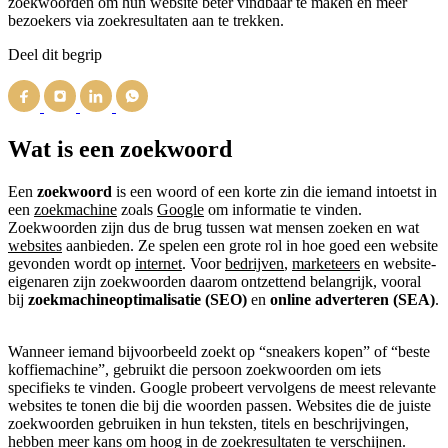
zoekwoorden om hun website beter vindbaar te maken en meer
bezoekers via zoekresultaten aan te trekken.
Deel dit begrip
Wat is een zoekwoord
Een
zoekwoord
is een woord of een korte zin die iemand intoetst in
een
zoekmachine
zoals
Google
om informatie te vinden.
Zoekwoorden zijn dus de brug tussen wat mensen zoeken en wat
websites
aanbieden. Ze spelen een grote rol in hoe goed een website
gevonden wordt op
internet
. Voor
bedrijven
,
marketeers
en website-
eigenaren zijn zoekwoorden daarom ontzettend belangrijk, vooral
bij
zoekmachineoptimalisatie (SEO)
en
online adverteren (SEA)
.
Wanneer iemand bijvoorbeeld zoekt op “sneakers kopen” of “beste
koffiemachine”, gebruikt die persoon zoekwoorden om iets
specifieks te vinden. Google probeert vervolgens de meest relevante
websites te tonen die bij die woorden passen. Websites die de juiste
zoekwoorden gebruiken in hun teksten, titels en beschrijvingen,
hebben meer kans om hoog in de zoekresultaten te verschijnen.