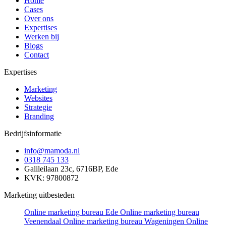
Home
Cases
Over ons
Expertises
Werken bij
Blogs
Contact
Expertises
Marketing
Websites
Strategie
Branding
Bedrijfsinformatie
info@mamoda.nl
0318 745 133
Galileilaan 23c, 6716BP, Ede
KVK: 97800872
Marketing uitbesteden
Online marketing bureau Ede
Online marketing bureau
Veenendaal
Online marketing bureau Wageningen
Online