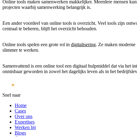
Online tools maken samenwerken makkelijker. Meerdere mensen kunnen 
projecten waarbij samenwerking belangrijk is.
Een ander voordeel van online tools is overzicht. Veel tools zijn ont
centraal te beheren, blijft het overzicht behouden.
Online tools spelen een grote rol in
digitalisering
. Ze maken moderne m
slimmer te werken.
Samenvattend is een online tool een digitaal hulpmiddel dat via het int
onmisbaar geworden in zowel het dagelijks leven als in het bedrijfsle
Snel naar
Home
Cases
Over ons
Expertises
Werken bij
Blogs