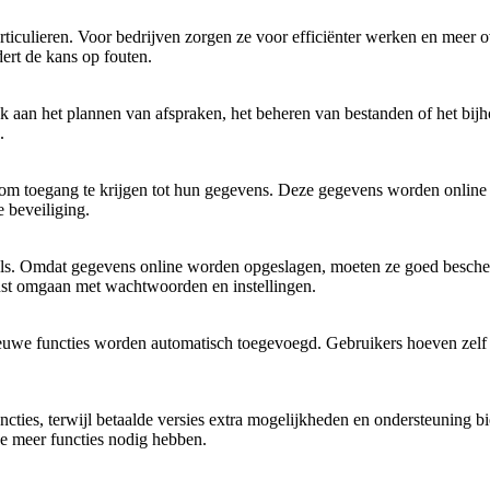
articulieren. Voor bedrijven zorgen ze voor efficiënter werken en mee
dert de kans op fouten.
nk aan het plannen van afspraken, het beheren van bestanden of het bijh
.
om toegang te krijgen tot hun gegevens. Deze gegevens worden online o
 beveiliging.
tools. Omdat gegevens online worden opgeslagen, moeten ze goed besch
ust omgaan met wachtwoorden en instellingen.
we functies worden automatisch toegevoegd. Gebruikers hoeven zelf niets
sfuncties, terwijl betaalde versies extra mogelijkheden en ondersteuning 
ze meer functies nodig hebben.