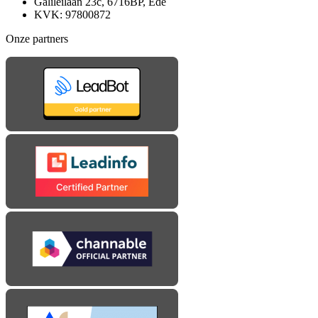
Galileilaan 23c, 6716BP, Ede
KVK: 97800872
Onze partners