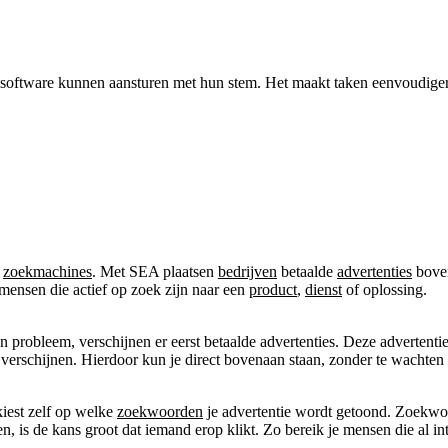
oftware kunnen aansturen met hun stem. Het maakt taken eenvoudiger en
n
zoekmachines
. Met SEA plaatsen
bedrijven
betaalde
advertenties
boven
 mensen die actief op zoek zijn naar een
product
,
dienst
of oplossing.
 probleem, verschijnen er eerst betaalde advertenties. Deze advertenti
verschijnen. Hierdoor kun je direct bovenaan staan, zonder te wachten 
kiest zelf op welke
zoekwoorden
je advertentie wordt getoond. Zoekwo
 is de kans groot dat iemand erop klikt. Zo bereik je mensen die al in