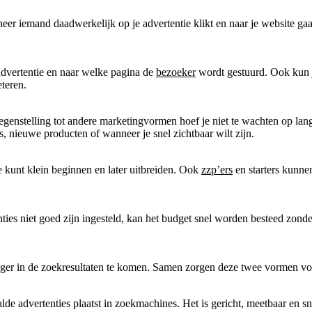
neer iemand daadwerkelijk op je advertentie klikt en naar je website gaat
 advertentie en naar welke pagina de
bezoeker
wordt gestuurd. Ook kun j
teren.
egenstelling tot andere marketingvormen hoef je niet te wachten op lan
s, nieuwe producten of wanneer je snel zichtbaar wilt zijn.
e kunt klein beginnen en later uitbreiden. Ook
zzp’ers
en starters kunn
s niet goed zijn ingesteld, kan het budget snel worden besteed zonder 
 hoger in de zoekresultaten te komen. Samen zorgen deze twee vormen v
de advertenties plaatst in zoekmachines. Het is gericht, meetbaar en 