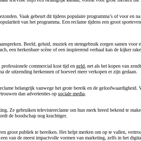
ezonden. Vaak gebeurt dit tijdens populaire programma’s of voor en n
 populariteit van het programma. Een reclame tijdens een groot sportev
 aanspreken. Beeld, geluid, muziek en stemgebruik zorgen samen voor e
ch, een herkenbare scène of een inspirerend verhaal kan de kijker raken
 professionele commercial kost tijd en
geld
, net als het kopen van zen
na de uitzending herkennen of hoeveel meer verkopen er zijn gedaan.
iereclame belangrijk vanwege het grote bereik en de geloofwaardigheid.
ertrouwen dan advertenties op
sociale media
.
eting. Ze gebruiken televisiereclame om hun merk breed bekend te mak
ordt de boodschap nog krachtiger.
 een groot publiek te bereiken. Het helpt merken om op te vallen, ver
 een van de meest impactvolle vormen van marketing, zelfs in het digital