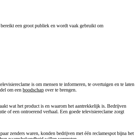
t bereikt een groot publiek en wordt vaak gebruikt om
televisiereclame is om mensen te informeren, te overtuigen en te laten
iddel om een
boodschap
over te brengen.
maakt wat het product is en waarom het aantrekkelijk is. Bedrijven
tie of een ontroerend verhaal. Een goede televisiereclame zorgt
n paar zenders waren, konden bedrijven met één reclamespot bijna het
e hun
naamsbekendheid
willen vergroten.