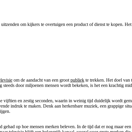
 uitzenden om kijkers te overtuigen een product of dienst te kopen. He
elevisie
om de aandacht van een groot
publiek
te trekken. Het doel van 
og steeds door miljoenen mensen wordt bekeken, is het een krachtig m
de vijftien en zestig seconden, waarin in weinig tijd duidelijk wordt ge
jvende indruk te maken. Denk aan herkenbare muziek, een grappige situa
ijgen.
loed gehad op hoe mensen merken beleven. In de tijd dat er nog maar ee
aar televisie blijft een belangrijk kanaal, vooral voor grote merken di