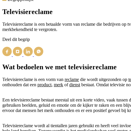
Televisiereclame
Televisiereclame is een betaalde vorm van reclame die bedrijven op tv
merkbekendheid te vergroten.
Deel dit begrip
Wat bedoelen we met televisiereclame
Televisiereclame is een vorm van
reclame
die wordt uitgezonden op
t
onthouden dat een
product
,
merk
of
dienst
bestaat. Omdat televisie n
Een televisiereclame bestaat meestal uit een korte video, vaak tussen 
gebruiken beelden, geluid en emotie om de kijker te raken en een bli
ervoor dat mensen het merk onthouden en er een positief gevoel bij kr
Televisiereclame wordt al tientallen jaren gebruikt en heeft veel inv
hele land bereiken. Tegenwoordig is het medialandschap veel groter, m