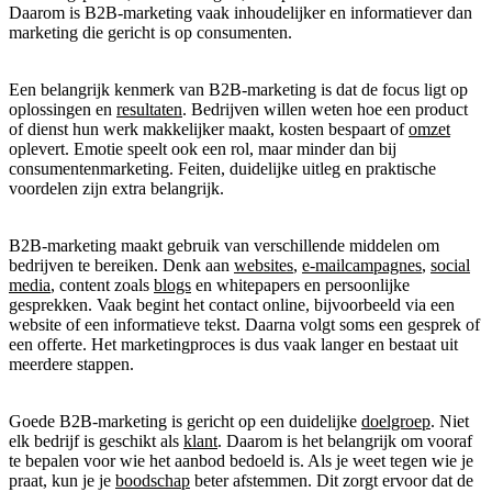
Daarom is B2B-marketing vaak inhoudelijker en informatiever dan
marketing die gericht is op consumenten.
Een belangrijk kenmerk van B2B-marketing is dat de focus ligt op
oplossingen en
resultaten
. Bedrijven willen weten hoe een product
of dienst hun werk makkelijker maakt, kosten bespaart of
omzet
oplevert. Emotie speelt ook een rol, maar minder dan bij
consumentenmarketing. Feiten, duidelijke uitleg en praktische
voordelen zijn extra belangrijk.
B2B-marketing maakt gebruik van verschillende middelen om
bedrijven te bereiken. Denk aan
websites
,
e-mailcampagnes
,
social
media
, content zoals
blogs
en whitepapers en persoonlijke
gesprekken. Vaak begint het contact online, bijvoorbeeld via een
website of een informatieve tekst. Daarna volgt soms een gesprek of
een offerte. Het marketingproces is dus vaak langer en bestaat uit
meerdere stappen.
Goede B2B-marketing is gericht op een duidelijke
doelgroep
. Niet
elk bedrijf is geschikt als
klant
. Daarom is het belangrijk om vooraf
te bepalen voor wie het aanbod bedoeld is. Als je weet tegen wie je
praat, kun je je
boodschap
beter afstemmen. Dit zorgt ervoor dat de