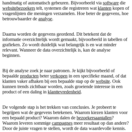
handmatig of automatisch gebeuren. Bijvoorbeeld via
software
die
websitebezoekers
telt, systemen die registreren wat
klanten
kopen of
vragenlijsten die meningen verzamelen. Hoe beter de gegevens, hoe
betrouwbaarder de
analyse
.
Daarna worden de gegevens geordend. Dit betekent dat de
informatie overzichtelijk wordt gemaakt, bijvoorbeeld in tabellen of
grafieken. Zo wordt duidelijk wat belangrijk is en wat minder
relevant. Wanneer de data overzichtelijk is, kan de analyse
beginnen.
Bij de analyse zoek je naar patronen. Je kijkt bijvoorbeeld of
bepaalde
producten
beter
verkopen
in een specifieke maand, of dat
klanten vaker afhaken bij een bepaalde stap op de
website
. Ook
kunnen trends zichtbaar worden, zoals groeiende interesse in een
product of een daling in
klanttevredenheid
.
De volgende stap is het trekken van conclusies. Je probeert te
begrijpen wat de gegevens betekenen. Waarom kiezen klanten voor
een bepaald product? Waarom dalen de
bezoekersaantallen
?
Waarom leveren sommige
campagnes
meer resultaat op dan andere?
Door de juiste vragen te stellen, wordt de data waardevolle kennis.