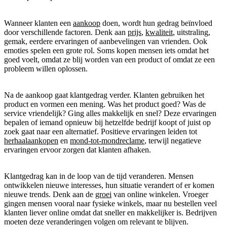
Wanneer klanten een
aankoop
doen, wordt hun gedrag beïnvloed
door verschillende factoren. Denk aan
prijs
,
kwaliteit
, uitstraling,
gemak, eerdere ervaringen of aanbevelingen van vrienden. Ook
emoties spelen een grote rol. Soms kopen mensen iets omdat het
goed voelt, omdat ze blij worden van een product of omdat ze een
probleem willen oplossen.
Na de aankoop gaat klantgedrag verder. Klanten gebruiken het
product en vormen een mening. Was het product goed? Was de
service vriendelijk? Ging alles makkelijk en snel? Deze ervaringen
bepalen of iemand opnieuw bij hetzelfde bedrijf koopt of juist op
zoek gaat naar een alternatief. Positieve ervaringen leiden tot
herhaalaankopen
en
mond-tot-mondreclame
, terwijl negatieve
ervaringen ervoor zorgen dat klanten afhaken.
Klantgedrag kan in de loop van de tijd veranderen. Mensen
ontwikkelen nieuwe interesses, hun situatie verandert of er komen
nieuwe trends. Denk aan de
groei
van online winkelen. Vroeger
gingen mensen vooral naar fysieke winkels, maar nu bestellen veel
klanten liever online omdat dat sneller en makkelijker is. Bedrijven
moeten deze veranderingen volgen om relevant te blijven.