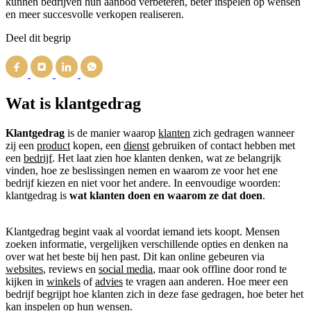
kunnen bedrijven hun aanbod verbeteren, beter inspelen op wensen
en meer succesvolle verkopen realiseren.
Deel dit begrip
Wat is klantgedrag
Klantgedrag
is de manier waarop
klanten
zich gedragen wanneer
zij een
product
kopen, een
dienst
gebruiken of contact hebben met
een
bedrijf
. Het laat zien hoe klanten denken, wat ze belangrijk
vinden, hoe ze beslissingen nemen en waarom ze voor het ene
bedrijf kiezen en niet voor het andere. In eenvoudige woorden:
klantgedrag is
wat klanten doen en waarom ze dat doen
.
Klantgedrag begint vaak al voordat iemand iets koopt. Mensen
zoeken informatie, vergelijken verschillende opties en denken na
over wat het beste bij hen past. Dit kan online gebeuren via
websites
, reviews en
social media
, maar ook offline door rond te
kijken in
winkels
of
advies
te vragen aan anderen. Hoe meer een
bedrijf begrijpt hoe klanten zich in deze fase gedragen, hoe beter het
kan inspelen op hun wensen.