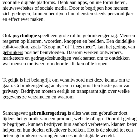
voor alle digitale platforms. Denk aan apps, online formulieren,
nieuwswebsites
of
sociale media
. Door te begrijpen hoe mensen
zich gedragen, kunnen bedrijven hun diensten steeds persoonlijker
en effectiever maken.
Ook
psychologie
speelt een grote rol bij gebruikersgedrag. Mensen
reageren op kleuren, woorden, knoppen en beelden. Een duidelijke
call-to-action
, zoals “Koop nu” of “Lees meer”, kan het gedrag van
gebruikers
positief beïnvloeden. Daarom werken ontwerpers,
marketeers
en gedragsdeskundigen vaak samen om te ontdekken
wat mensen motiveert om door te klikken of te kopen.
Tegelijk is het belangrijk om verantwoord met deze kennis om te
gaan. Gebruikersgedrag analyseren mag nooit ten koste gaan van
privacy
. Bedrijven moeten eerlijk en transparant zijn over welke
gegevens ze verzamelen en waarom.
Samengevat:
gebruikersgedrag
is alles wat een gebruiker doet
tijdens het gebruik van een product, website of app. Door dit gedrag
te begrijpen, kunnen bedrijven hun aanbod verbeteren, klanten beter
helpen en hun doelen effectiever bereiken. Het is de sleutel tot een
betere gebruikerservaring én succes in de digitale wereld.