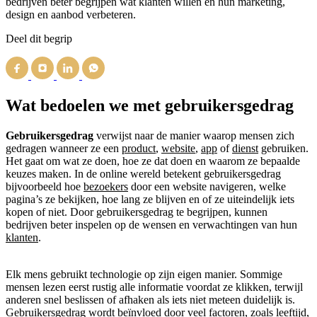
bedrijven beter begrijpen wat klanten willen en hun marketing,
design en aanbod verbeteren.
Deel dit begrip
Wat bedoelen we met gebruikersgedrag
Gebruikersgedrag
verwijst naar de manier waarop mensen zich
gedragen wanneer ze een
product
,
website
,
app
of
dienst
gebruiken.
Het gaat om wat ze doen, hoe ze dat doen en waarom ze bepaalde
keuzes maken. In de online wereld betekent gebruikersgedrag
bijvoorbeeld hoe
bezoekers
door een website navigeren, welke
pagina’s ze bekijken, hoe lang ze blijven en of ze uiteindelijk iets
kopen of niet. Door gebruikersgedrag te begrijpen, kunnen
bedrijven beter inspelen op de wensen en verwachtingen van hun
klanten
.
Elk mens gebruikt technologie op zijn eigen manier. Sommige
mensen lezen eerst rustig alle informatie voordat ze klikken, terwijl
anderen snel beslissen of afhaken als iets niet meteen duidelijk is.
Gebruikersgedrag wordt beïnvloed door veel factoren, zoals leeftijd,