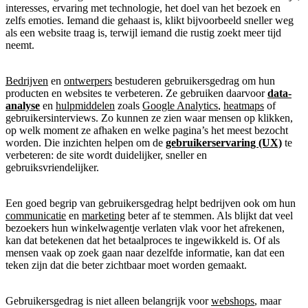
interesses, ervaring met technologie, het doel van het bezoek en
zelfs emoties. Iemand die gehaast is, klikt bijvoorbeeld sneller weg
als een website traag is, terwijl iemand die rustig zoekt meer tijd
neemt.
Bedrijven
en
ontwerpers
bestuderen gebruikersgedrag om hun
producten en websites te verbeteren. Ze gebruiken daarvoor
data-
analyse
en
hulpmiddelen
zoals
Google Analytics
,
heatmaps
of
gebruikersinterviews. Zo kunnen ze zien waar mensen op klikken,
op welk moment ze afhaken en welke pagina’s het meest bezocht
worden. Die inzichten helpen om de
gebruikerservaring (UX)
te
verbeteren: de site wordt duidelijker, sneller en
gebruiksvriendelijker.
Een goed begrip van gebruikersgedrag helpt bedrijven ook om hun
communicatie
en
marketing
beter af te stemmen. Als blijkt dat veel
bezoekers hun winkelwagentje verlaten vlak voor het afrekenen,
kan dat betekenen dat het betaalproces te ingewikkeld is. Of als
mensen vaak op zoek gaan naar dezelfde informatie, kan dat een
teken zijn dat die beter zichtbaar moet worden gemaakt.
Gebruikersgedrag is niet alleen belangrijk voor
webshops
, maar