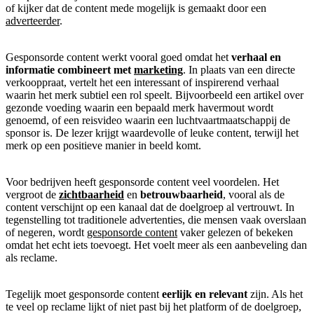
of kijker dat de content mede mogelijk is gemaakt door een
adverteerder
.
Gesponsorde content werkt vooral goed omdat het
verhaal en
informatie combineert met
marketing
. In plaats van een directe
verkooppraat, vertelt het een interessant of inspirerend verhaal
waarin het merk subtiel een rol speelt. Bijvoorbeeld een artikel over
gezonde voeding waarin een bepaald merk havermout wordt
genoemd, of een reisvideo waarin een luchtvaartmaatschappij de
sponsor is. De lezer krijgt waardevolle of leuke content, terwijl het
merk op een positieve manier in beeld komt.
Voor bedrijven heeft gesponsorde content veel voordelen. Het
vergroot de
zichtbaarheid
en
betrouwbaarheid
, vooral als de
content verschijnt op een kanaal dat de doelgroep al vertrouwt. In
tegenstelling tot traditionele advertenties, die mensen vaak overslaan
of negeren, wordt
gesponsorde content
vaker gelezen of bekeken
omdat het echt iets toevoegt. Het voelt meer als een aanbeveling dan
als reclame.
Tegelijk moet gesponsorde content
eerlijk en relevant
zijn. Als het
te veel op reclame lijkt of niet past bij het platform of de doelgroep,