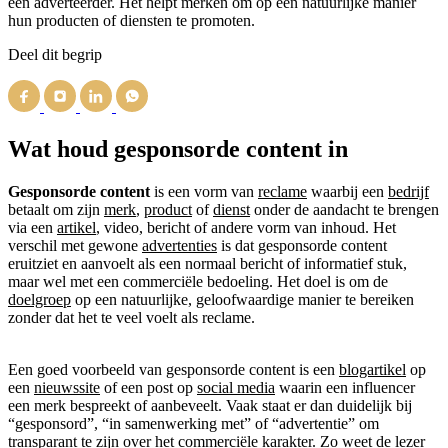
een adverteerder. Het helpt merken om op een natuurlijke manier
hun producten of diensten te promoten.
Deel dit begrip
Wat houd gesponsorde content in
Gesponsorde content
is een vorm van
reclame
waarbij een
bedrijf
betaalt om zijn
merk
,
product
of
dienst
onder de aandacht te brengen
via een
artikel
, video, bericht of andere vorm van inhoud. Het
verschil met gewone
advertenties
is dat gesponsorde content
eruitziet en aanvoelt als een normaal bericht of informatief stuk,
maar wel met een commerciële bedoeling. Het doel is om de
doelgroep
op een natuurlijke, geloofwaardige manier te bereiken
zonder dat het te veel voelt als reclame.
Een goed voorbeeld van gesponsorde content is een
blogartikel
op
een
nieuwssite
of een post op
social media
waarin een influencer
een merk bespreekt of aanbeveelt. Vaak staat er dan duidelijk bij
“gesponsord”, “in samenwerking met” of “advertentie” om
transparant te zijn over het commerciële karakter. Zo weet de lezer