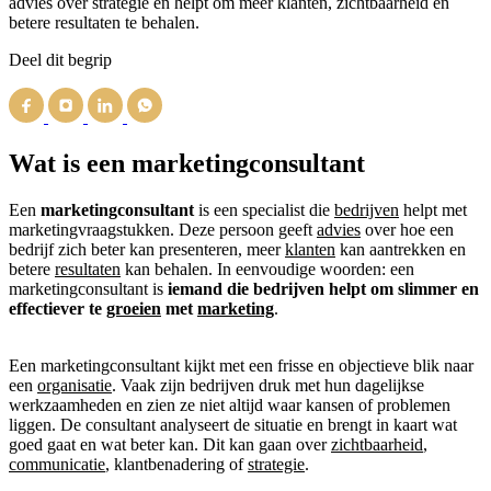
advies over strategie en helpt om meer klanten, zichtbaarheid en
betere resultaten te behalen.
Deel dit begrip
Wat is een marketingconsultant
Een
marketingconsultant
is een specialist die
bedrijven
helpt met
marketingvraagstukken. Deze persoon geeft
advies
over hoe een
bedrijf zich beter kan presenteren, meer
klanten
kan aantrekken en
betere
resultaten
kan behalen. In eenvoudige woorden: een
marketingconsultant is
iemand die bedrijven helpt om slimmer en
effectiever te
groeien
met
marketing
.
Een marketingconsultant kijkt met een frisse en objectieve blik naar
een
organisatie
. Vaak zijn bedrijven druk met hun dagelijkse
werkzaamheden en zien ze niet altijd waar kansen of problemen
liggen. De consultant analyseert de situatie en brengt in kaart wat
goed gaat en wat beter kan. Dit kan gaan over
zichtbaarheid
,
communicatie
, klantbenadering of
strategie
.