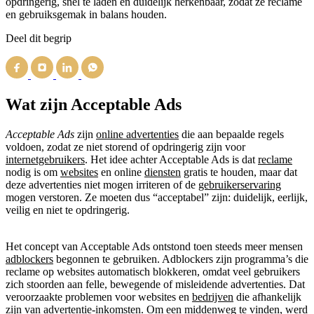
opdringerig, snel te laden en duidelijk herkenbaar, zodat ze reclame
en gebruiksgemak in balans houden.
Deel dit begrip
Wat zijn Acceptable Ads
Acceptable Ads
zijn
online advertenties
die aan bepaalde regels
voldoen, zodat ze niet storend of opdringerig zijn voor
internetgebruikers
. Het idee achter Acceptable Ads is dat
reclame
nodig is om
websites
en online
diensten
gratis te houden, maar dat
deze advertenties niet mogen irriteren of de
gebruikerservaring
mogen verstoren. Ze moeten dus “acceptabel” zijn: duidelijk, eerlijk,
veilig en niet te opdringerig.
Het concept van Acceptable Ads ontstond toen steeds meer mensen
adblockers
begonnen te gebruiken. Adblockers zijn programma’s die
reclame op websites automatisch blokkeren, omdat veel gebruikers
zich stoorden aan felle, bewegende of misleidende advertenties. Dat
veroorzaakte problemen voor websites en
bedrijven
die afhankelijk
zijn van
advertentie-inkomsten
. Om een middenweg te vinden, werd