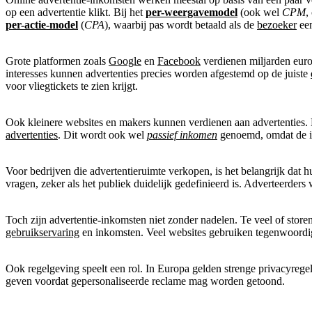
op een advertentie klikt. Bij het
per-weergavemodel
(ook wel
CPM
,
per-actie-model
(
CPA
), waarbij pas wordt betaald als de
bezoeker
een
Grote platformen zoals
Google
en
Facebook
verdienen miljarden euro’
interesses kunnen advertenties precies worden afgestemd op de juiste
voor vliegtickets te zien krijgt.
Ook kleinere websites en makers kunnen verdienen aan advertenties.
advertenties
. Dit wordt ook wel
passief inkomen
genoemd, omdat de in
Voor bedrijven die advertentieruimte verkopen, is het belangrijk dat 
vragen, zeker als het publiek duidelijk gedefinieerd is. Adverteerder
Toch zijn advertentie-inkomsten niet zonder nadelen. Te veel of stor
gebruikservaring
en inkomsten. Veel websites gebruiken tegenwoordig
Ook regelgeving speelt een rol. In Europa gelden strenge privacyre
geven voordat gepersonaliseerde reclame mag worden getoond.