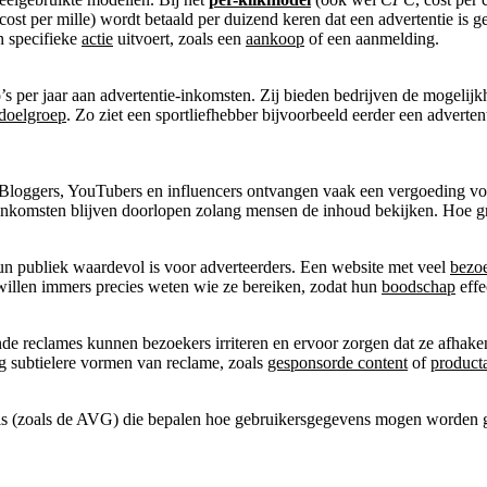
 cost per mille) wordt betaald per duizend keren dat een advertentie is 
 specifieke
actie
uitvoert, zoals een
aankoop
of een aanmelding.
s per jaar aan advertentie-inkomsten. Zij bieden bedrijven de mogelijk
doelgroep
. Zo ziet een sportliefhebber bijvoorbeeld eerder een adverten
 Bloggers, YouTubers en influencers ontvangen vaak een vergoeding vo
komsten blijven doorlopen zolang mensen de inhoud bekijken. Hoe grot
hun publiek waardevol is voor adverteerders. Een website met veel
bezo
s willen immers precies weten wie ze bereiken, zodat hun
boodschap
effe
ende reclames kunnen bezoekers irriteren en ervoor zorgen dat ze afhak
 subtielere vormen van reclame, zoals
gesponsorde content
of
product
gels (zoals de AVG) die bepalen hoe gebruikersgegevens mogen worden g