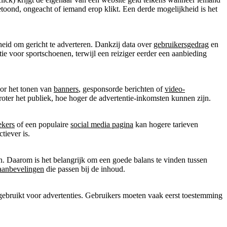
getoond, ongeacht of iemand erop klikt. Een derde mogelijkheid is het
heid om gericht te adverteren. Dankzij data over
gebruikersgedrag
en
tie voor sportschoenen, terwijl een reiziger eerder een aanbieding
or het tonen van
banners
, gesponsorde berichten of
video-
er het publiek, hoe hoger de advertentie-inkomsten kunnen zijn.
ekers
of een populaire
social media pagina
kan hogere tarieven
ctiever is.
en. Daarom is het belangrijk om een goede balans te vinden tussen
aanbevelingen
die passen bij de inhoud.
ebruikt voor advertenties. Gebruikers moeten vaak eerst toestemming