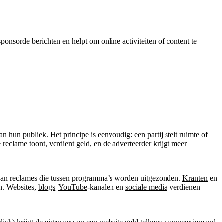
ponsorde berichten en helpt om online activiteiten of content te
aan hun
publiek
. Het principe is eenvoudig: een partij stelt ruimte of
de reclame toont, verdient
geld
, en de
adverteerder
krijgt meer
aan reclames die tussen programma’s worden uitgezonden.
Kranten
en
n. Websites,
blogs
,
YouTube
-kanalen en
sociale media
verdienen
 click) krijgt de eigenaar van een website geld telkens wanneer iemand