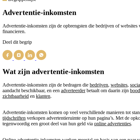
Advertentie-inkomsten
Advertentie-inkomsten zijn de opbrengsten die bedrijven of websites ve
financieren.
Deel dit begrip
Wat zijn advertentie-inkomsten
Advertentie-inkomsten zijn de bedragen die
bedrijven
,
websites
,
soci
aandacht beschikbaar, en een
adverteerder
betaalt om daarin zijn
bood
zichtbaarheid
en
klanten
.
Advertentie-inkomsten komen op veel verschillende manieren tot stan
tijdschriften
verkopen advertentieruimte op hun pagina’s. Met de opk
tegenwoordig een groot deel van hun geld via
online advertenties
.
Online advertentie-inkomsten werken meestal op basis van een paar v