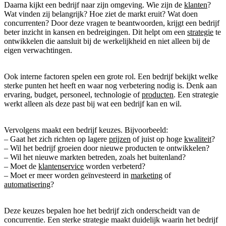
Daarna kijkt een bedrijf naar zijn omgeving. Wie zijn de
klanten
?
Wat vinden zij belangrijk? Hoe ziet de markt eruit? Wat doen
concurrenten? Door deze vragen te beantwoorden, krijgt een bedrijf
beter inzicht in kansen en bedreigingen. Dit helpt om een
strategie
te
ontwikkelen die aansluit bij de werkelijkheid en niet alleen bij de
eigen verwachtingen.
Ook interne factoren spelen een grote rol. Een bedrijf bekijkt welke
sterke punten het heeft en waar nog verbetering nodig is. Denk aan
ervaring, budget, personeel, technologie of
producten
. Een strategie
werkt alleen als deze past bij wat een bedrijf kan en wil.
Vervolgens maakt een bedrijf keuzes. Bijvoorbeeld:
– Gaat het zich richten op lagere
prijzen
of juist op hoge
kwaliteit
?
– Wil het bedrijf groeien door nieuwe producten te ontwikkelen?
– Wil het nieuwe markten betreden, zoals het buitenland?
– Moet de
klantenservice
worden verbeterd?
– Moet er meer worden geïnvesteerd in
marketing
of
automatisering
?
Deze keuzes bepalen hoe het bedrijf zich onderscheidt van de
concurrentie. Een sterke strategie maakt duidelijk waarin het bedrijf