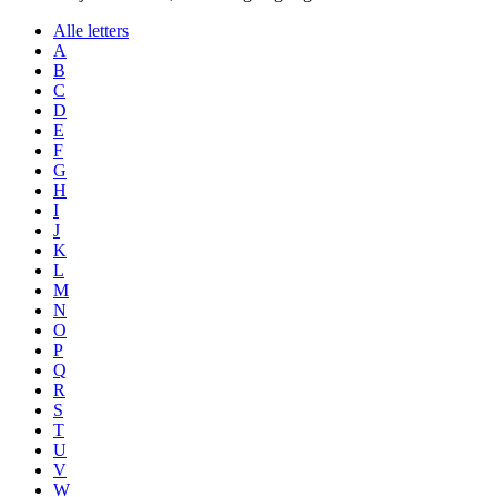
Alle letters
A
B
C
D
E
F
G
H
I
J
K
L
M
N
O
P
Q
R
S
T
U
V
W