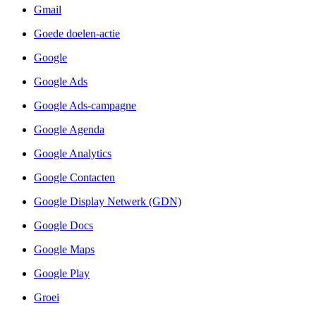
Gmail
Goede doelen-actie
Google
Google Ads
Google Ads-campagne
Google Agenda
Google Analytics
Google Contacten
Google Display Netwerk (GDN)
Google Docs
Google Maps
Google Play
Groei